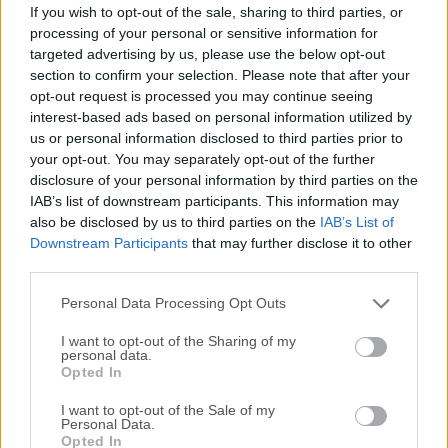
videojuegos gratuito y de código abierto para Sony
If you wish to opt-out of the sale, sharing to third parties, or
PlayStation 3 que se ejecuta en sistemas operativos
processing of your personal or sensitive information for
macOS.Permite jugar a juegos de PlayStation 3 en un
targeted advertising by us, please use the below opt-out
ordenador personal, con soporte para funciones
section to confirm your selection. Please note that after your
opt-out request is processed you may continue seeing
adicionales como controles personalizables, renderizado de
interest-based ads based on personal information utilized by
juegos mejorado, juego en red y más.Desde su lanzamiento
us or personal information disclosed to third parties prior to
original al mercado en mayo de 2011, este software ha
your opt-out. You may separately opt-out of the further
recibido numerosas actualizaciones que han ampliado su
disclosure of your personal information by third parties on the
compatibilidad con juegos, han fortalecido la estabilidad
IAB’s list of downstream participants. This information may
del software y han introducido muchas funciones
also be disclosed by us to third parties on the
IAB’s List of
adicionales que los jugadores solicitaban.En este
Downstream Participants
that may further disclose it to other
third parties.
momento, este software representa el emulador de
software de PS3 más capaz, fiable y fácil de usar
Personal Data Processing Opt Outs
disponible en el mer...
I want to opt-out of the Sharing of my
personal data.
Opted In
I want to opt-out of the Sale of my
Personal Data.
Opted In