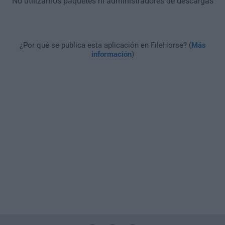
No utilizamos paquetes ni administradores de descargas
¿Por qué se publica esta aplicación en FileHorse? (
Más
información
)