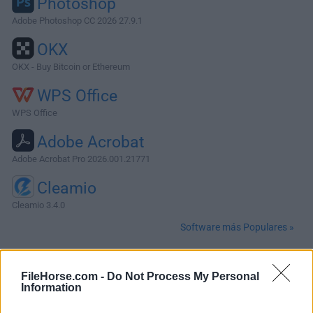
Photoshop
Adobe Photoshop CC 2026 27.9.1
OKX
OKX - Buy Bitcoin or Ethereum
WPS Office
WPS Office
Adobe Acrobat
Adobe Acrobat Pro 2026.001.21771
Cleamio
Cleamio 3.4.0
Software más Populares »
Acerca de RPCS3 for Mac
FileHorse.com -
Do Not Process My Personal
Information
RPCS3 para Mac es un emulador de consola de