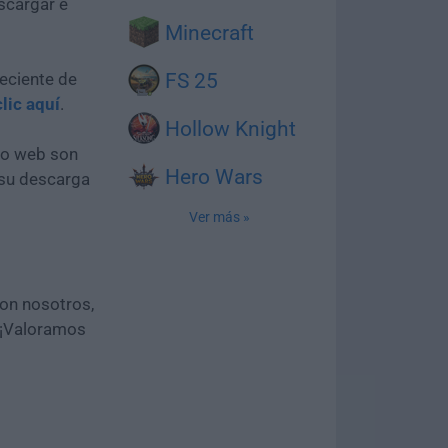
scargar e
Minecraft
eciente de
FS 25
clic aquí
.
Hollow Knight
tio web son
Hero Wars
 su descarga
Ver más »
con nosotros,
 ¡Valoramos