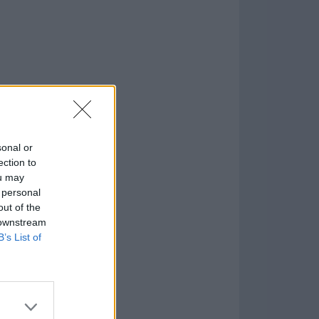
sonal or
ection to
ou may
 personal
formación
)
out of the
 downstream
B’s List of
7.9.1