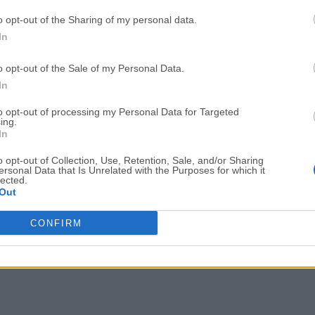
OKX - Buy Bitcoin or Ethereum
WPS Office
o opt-out of the Sharing of my personal data.
In
Adobe Acrobat
Cleamio
Adobe Acrobat Pro 2026.001.21771
Cleamio 3.4.0
o opt-out of the Sale of my Personal Data.
In
Malwarebytes
TradingVie
Malwarebytes 5.25.2
TradingView - Track All Mar
to opt-out of processing my Personal Data for Targeted
ing.
In
CleanMyMac
AdGuard V
CleanMyMac X 5.2.10
AdGuard VPN for Mac 2.9.0
o opt-out of Collection, Use, Retention, Sale, and/or Sharing
ersonal Data that Is Unrelated with the Purposes for which it
Software m
lected.
Out
CONFIRM