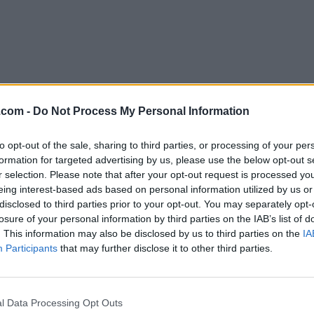
.com -
Do Not Process My Personal Information
to opt-out of the sale, sharing to third parties, or processing of your per
formation for targeted advertising by us, please use the below opt-out s
Descargar RPCS3 0.0.29-15597
r selection. Please note that after your opt-out request is processed y
eing interest-based ads based on personal information utilized by us or
¿Por qué se publica esta aplicación en FileHorse? (
Más in
disclosed to third parties prior to your opt-out. You may separately opt-
losure of your personal information by third parties on the IAB’s list of
Top Descargas
. This information may also be disclosed by us to third parties on the
IA
Participants
that may further disclose it to other third parties.
Opera
Photoshop
Opera 134.0 Build 5954.46
Adobe Photoshop CC 2026 2
l Data Processing Opt Outs
OKX
WPS Office