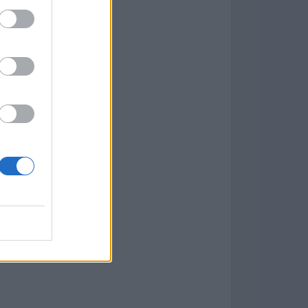
w
kets
PN
ás Populares »