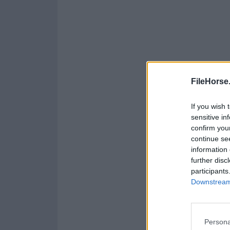
FileHorse
If you wish 
sensitive in
confirm you
continue se
information 
further disc
participants
Downstream 
Persona