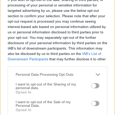
processing of your personal or sensitive information for
profesional en actuaciones en vivo, eventos e
targeted advertising by us, please use the below opt-out
instalaciones.Es ampliamente utilizado por DJs de gira,
section to confirm your selection. Please note that after your
VJs, festivales y productores de eventos para crear
opt-out request is processed you may continue seeing
experiencias visuales inmersivas y atractivas que están
interest-based ads based on personal information utilized by
totalmente en sintonía con la música proporcionada y las
us or personal information disclosed to third parties prior to
experiencias interactivas.Construida desde cero para
your opt-out. You may separately opt-out of the further
admitir cualquier tipo de presentación visual vinculada a
disclosure of your personal information by third parties on the
IAB’s list of downstream participants. This information may
actuaciones musicales, esta aplicación es compatible con
also be disclosed by us to third parties on the
IAB’s List of
todos los formatos de video modernos, incluidos
Downstream Participants
that may further disclose it to other
QuickTime MOV y AVI, y permite a los usuarios reproducir y
third parties.
mezclar un número ilimitado de archivos.El software
también incluye capacidades avanzadas de ...
Personal Data Processing Opt Outs
I want to opt-out of the Sharing of my
personal data.
Opted In
I want to opt-out of the Sale of my
Personal Data.
Opted In