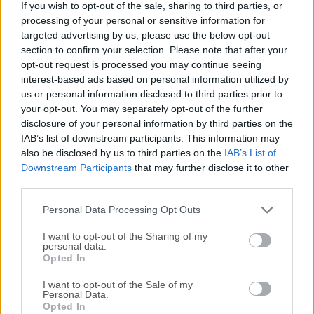
If you wish to opt-out of the sale, sharing to third parties, or
robusta herramienta de sincronización de archivos peer-to-
processing of your personal or sensitive information for
peer que aprovecha el protocolo BitTorrent. A diferencia de
targeted advertising by us, please use the below opt-out
los servicios de la nube tradicionales, ofrece una forma
section to confirm your selection. Please note that after your
descentralizada de sincronizar archivos entre
opt-out request is processed you may continue seeing
dispositivos.Este enfoque garantiza seguridad,
interest-based ads based on personal information utilized by
us or personal information disclosed to third parties prior to
escalabilidad y velocidad mejoradas, ya que los datos se
your opt-out. You may separately opt-out of the further
transfieren directamente entre dispositivos sin servidores
disclosure of your personal information by third parties on the
de terceros.Ya sea para uso personal o profesional, Resilio
IAB’s list of downstream participants. This information may
Sync para macOS está diseñado para gestionar archivos
also be disclosed by us to third parties on the
IAB’s List of
de forma eficiente en diferentes sistemas operativos, lo que
Downstream Participants
that may further disclose it to other
lo convierte en una opción ideal para usuarios que buscan
third parties.
privacidad y control sobre sus datos.Guarda y comparte los
Personal Data Processing Opt Outs
momentos m...
I want to opt-out of the Sharing of my
personal data.
Opted In
I want to opt-out of the Sale of my
Personal Data.
Opted In