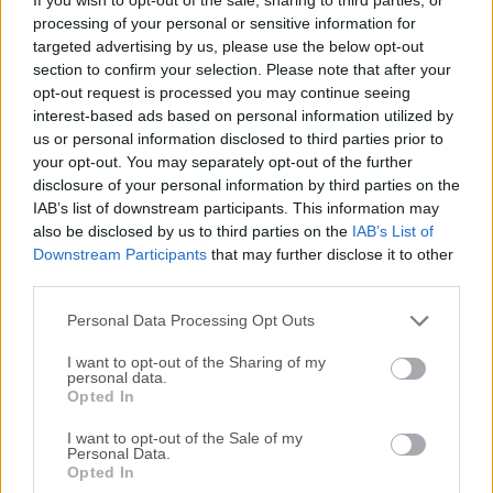
producción de audio que ofrece un completo conjunto de
processing of your personal or sensitive information for
herramientas para la grabación, edición, procesamiento,
targeted advertising by us, please use the below opt-out
mezcla y masterización de audio y MIDI multipista.REAPER
section to confirm your selection. Please note that after your
admite una amplia gama de hardware, formatos digitales y
opt-out request is processed you may continue seeing
complementos, y puede ser ampliamente extendido,
interest-based ads based on personal information utilized by
programado y modificado.El conjunto de características
us or personal information disclosed to third parties prior to
completo y flexible de la aplicación, junto con su
your opt-out. You may separately opt-out of the further
disclosure of your personal information by third parties on the
reconocida estabilidad, han encontrado un hogar
IAB’s list of downstream participants. This information may
dondequiera que se utilice audio digital: estudios
also be disclosed by us to third parties on the
IAB’s List of
comerciales y domésticos, radiodifusión, grabación en
Downstream Participants
that may further disclose it to other
exteriores, educación, ciencia e investigación, diseño de
third parties.
sonido, desarrollo de juegos y más.Desde entornos
profesionales de misión crítica hasta los port�...
Personal Data Processing Opt Outs
I want to opt-out of the Sharing of my
personal data.
Opted In
I want to opt-out of the Sale of my
Personal Data.
Opted In