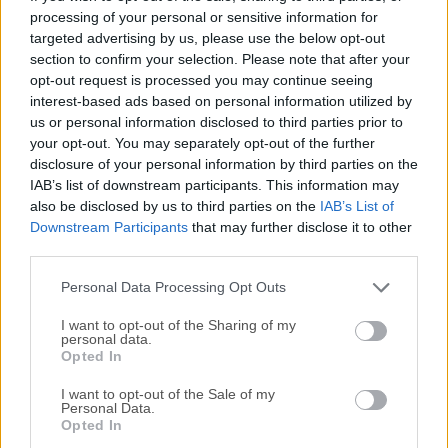
para macOS de Internet, que protege a tus hijos del
processing of your personal or sensitive information for
targeted advertising by us, please use the below opt-out
contenido peligroso en línea. Observa cómo usan Internet,
section to confirm your selection. Please note that after your
establece límites de acceso saludables y protege contra
opt-out request is processed you may continue seeing
contenido inapropiado, el ciberacoso y los depredadores en
interest-based ads based on personal information utilized by
línea.Más de 6 millones de padres confían en las
us or personal information disclosed to third parties prior to
herramientas de control parental de Qustodio para
your opt-out. You may separately opt-out of the further
mantener el tiempo de pantalla de sus hijos seguro y
disclosure of your personal information by third parties on the
equilibrado en todos los dispositivos, desde un panel de
IAB’s list of downstream participants. This information may
also be disclosed by us to third parties on the
IAB’s List of
control fácil de usar. ¡Empieza GRATIS!La tecnología
Downstream Participants
that may further disclose it to other
avanzada de la aplicación asegura que ningún contenido
third parties.
escape a la supervisión. Siempre que tus hijos estén en
l&i...
Personal Data Processing Opt Outs
I want to opt-out of the Sharing of my
personal data.
Opted In
I want to opt-out of the Sale of my
Personal Data.
Opted In