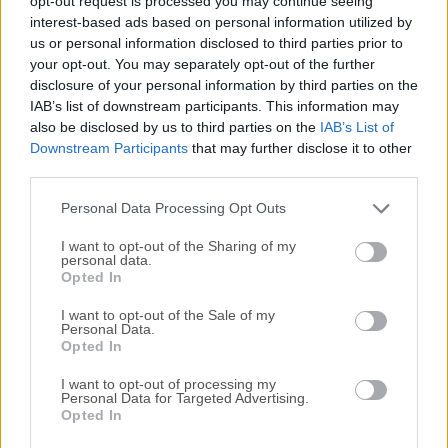
opt-out request is processed you may continue seeing
interest-based ads based on personal information utilized by
disponibles para su descarga sin costo alguno.
us or personal information disclosed to third parties prior to
your opt-out. You may separately opt-out of the further
Nos encantaría saber de ti
disclosure of your personal information by third parties on the
IAB’s list of downstream participants. This information may
Si tienes alguna pregunta o idea que desees compartir
also be disclosed by us to third parties on the
IAB’s List of
con nosotros, dirígete a nuestra
página de contacto
y
Downstream Participants
that may further disclose it to other
third parties.
háznoslo saber. ¡Valoramos tu opinión!
Personal Data Processing Opt Outs
I want to opt-out of the Sharing of my
personal data.
Opted In
I want to opt-out of the Sale of my
Personal Data.
Opted In
I want to opt-out of processing my
Personal Data for Targeted Advertising.
Opted In