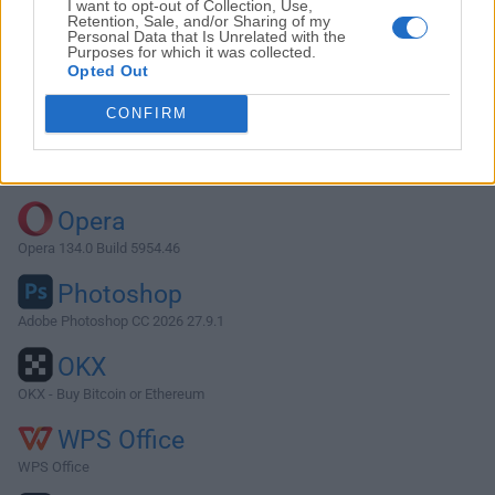
I want to opt-out of Collection, Use,
Retention, Sale, and/or Sharing of my
Personal Data that Is Unrelated with the
Purposes for which it was collected.
Descargar qBittorrent 1.5.5
Opted Out
¿Por qué se publica esta aplicación en FileHorse? (
Más
CONFIRM
información
)
Top Descargas
Opera
Opera 134.0 Build 5954.46
Photoshop
Adobe Photoshop CC 2026 27.9.1
OKX
OKX - Buy Bitcoin or Ethereum
WPS Office
WPS Office