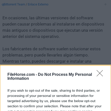
qBittorrent Team
/
Enlace Externo
En ocasiones, las últimas versiones del software
pueden causar problemas al instalarse en dispositivos
más antiguos o dispositivos que ejecutan una versión
anterior del sistema operativo.
Los fabricantes de software suelen solucionar estos
problemas, pero puede llevarles algún tiempo.
Mientras tanto, puedes descargar e instalar una
versión anterior de
qBittorrent 1.5.5
.
FileHorse.com -
Do Not Process My Personal
Information
Para aquellos interesados en descargar la versión más
reciente de
qBittorrent for Mac
o leer nuestra reseña,
If you wish to opt-out of the sale, sharing to third parties, or
simplemente haz
clic aquí
.
processing of your personal or sensitive information for
targeted advertising by us, please use the below opt-out
Todas las versiones antiguas distribuidas en nuestro
section to confirm your selection. Please note that after your
sitio web son completamente libres de virus y están