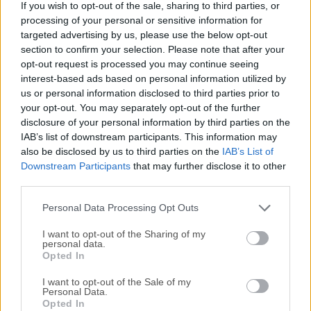
If you wish to opt-out of the sale, sharing to third parties, or
macOS para hacer que tu desarrollo de API sea más rápido
processing of your personal or sensitive information for
y más fácil, desde la creación de solicitudes de API hasta
targeted advertising by us, please use the below opt-out
las pruebas, la documentación y el
section to confirm your selection. Please note that after your
intercambio.Recomendamos la aplicación gratuita
opt-out request is processed you may continue seeing
Postman para Mac, Windows, Linux o Chrome. Millones de
interest-based ads based on personal information utilized by
us or personal information disclosed to third parties prior to
desarrolladores y miles de empresas en todo el mundo
your opt-out. You may separately opt-out of the further
utilizan esta aplicación para apoyar su desarrollo de API.
disclosure of your personal information by third parties on the
¿No deberías hacerlo tú? El programa no requiere aprender
IAB’s list of downstream participants. This information may
un nuevo lenguaje, una interfaz de usuario complicada o
also be disclosed by us to third parties on the
IAB’s List of
nuevos flujos de trabajo. Los desarrolladores pueden
Downstream Participants
that may further disclose it to other
empezar a usar la herramienta inmediatamente para hacer
third parties.
que el desarrollo de API sea más rápido y fácil. Descarga la
Personal Data Processing Opt Outs
aplicación Postman para macOS. ¡E...
I want to opt-out of the Sharing of my
personal data.
Opted In
I want to opt-out of the Sale of my
Personal Data.
Opted In