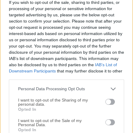
If you wish to opt-out of the sale, sharing to third parties, or
macOS para hacer que tu desarrollo de API sea más rápido
processing of your personal or sensitive information for
y más fácil, desde la creación de solicitudes de API hasta
targeted advertising by us, please use the below opt-out
las pruebas, la documentación y el
section to confirm your selection. Please note that after your
intercambio.Recomendamos la aplicación gratuita
opt-out request is processed you may continue seeing
Postman para Mac, Windows, Linux o Chrome. Millones de
interest-based ads based on personal information utilized by
us or personal information disclosed to third parties prior to
desarrolladores y miles de empresas en todo el mundo
your opt-out. You may separately opt-out of the further
utilizan esta aplicación para apoyar su desarrollo de API.
disclosure of your personal information by third parties on the
¿No deberías hacerlo tú? El programa no requiere aprender
IAB’s list of downstream participants. This information may
un nuevo lenguaje, una interfaz de usuario complicada o
also be disclosed by us to third parties on the
IAB’s List of
nuevos flujos de trabajo. Los desarrolladores pueden
Downstream Participants
that may further disclose it to other
empezar a usar la herramienta inmediatamente para hacer
third parties.
que el desarrollo de API sea más rápido y fácil. Descarga la
Personal Data Processing Opt Outs
aplicación Postman para macOS. ¡E...
I want to opt-out of the Sharing of my
personal data.
Opted In
I want to opt-out of the Sale of my
Personal Data.
Opted In