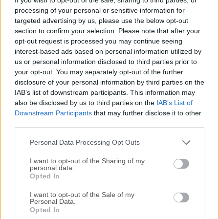
dispositivos, ofreciéndote una experiencia fluida. Transmite
processing of your personal or sensitive information for
tu contenido multimedia a cualquiera de estos dispositivos,
targeted advertising by us, please use the below opt-out
cuando y dondequiera que estés.Plex para macOS reúne
section to confirm your selection. Please note that after your
todo el contenido multimedia que te importa. Tu colección
opt-out request is processed you may continue seeing
personal lucirá hermosa junto a un excelente contenido en
interest-based ads based on personal information utilized by
streaming. Disfruta de TV en vivo y DVR, un catálogo
us or personal information disclosed to third parties prior to
creciente de excelentes programas web, noticias, y
your opt-out. You may separately opt-out of the further
disclosure of your personal information by third parties on the
podcasts. Finalmente es posible disfrutar de todo el
IAB’s list of downstream participants. This information may
contenido multimedia que amas en una sola aplicación, en
also be disclosed by us to third parties on the
IAB’s List of
cualquier dispositivo, sin importar dónde te encuentres.Tu
Downstream Participants
that may further disclose it to other
ventana a la grandeza multimedia en tu Macintosh está
third parties.
sobrecargada con todas las mismas capacidades de
administración de servidor...
Personal Data Processing Opt Outs
I want to opt-out of the Sharing of my
personal data.
Opted In
I want to opt-out of the Sale of my
Personal Data.
Opted In