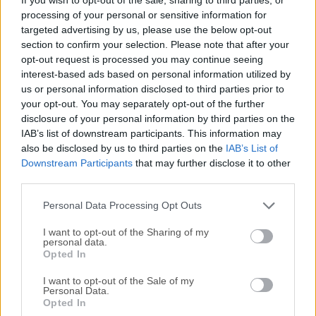
dispositivos, ofreciéndote una experiencia fluida. Transmite
processing of your personal or sensitive information for
tu contenido multimedia a cualquiera de estos dispositivos,
targeted advertising by us, please use the below opt-out
cuando y dondequiera que estés.Plex para macOS reúne
section to confirm your selection. Please note that after your
todo el contenido multimedia que te importa. Tu colección
opt-out request is processed you may continue seeing
personal lucirá hermosa junto a un excelente contenido en
interest-based ads based on personal information utilized by
streaming. Disfruta de TV en vivo y DVR, un catálogo
us or personal information disclosed to third parties prior to
creciente de excelentes programas web, noticias, y
your opt-out. You may separately opt-out of the further
disclosure of your personal information by third parties on the
podcasts. Finalmente es posible disfrutar de todo el
IAB’s list of downstream participants. This information may
contenido multimedia que amas en una sola aplicación, en
also be disclosed by us to third parties on the
IAB’s List of
cualquier dispositivo, sin importar dónde te encuentres.Tu
Downstream Participants
that may further disclose it to other
ventana a la grandeza multimedia en tu Macintosh está
third parties.
sobrecargada con todas las mismas capacidades de
administración de servidor...
Personal Data Processing Opt Outs
I want to opt-out of the Sharing of my
personal data.
Opted In
I want to opt-out of the Sale of my
Personal Data.
Opted In