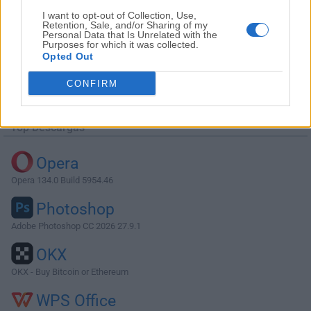
I want to opt-out of Collection, Use,
Retention, Sale, and/or Sharing of my
Personal Data that Is Unrelated with the
Purposes for which it was collected.
Opted Out
Descargar Plex Media Server 1.40.3.8555
CONFIRM
¿Por qué se publica esta aplicación en FileHorse? (
Más
información
)
Top Descargas
Opera
Opera 134.0 Build 5954.46
Photoshop
Adobe Photoshop CC 2026 27.9.1
OKX
OKX - Buy Bitcoin or Ethereum
WPS Office