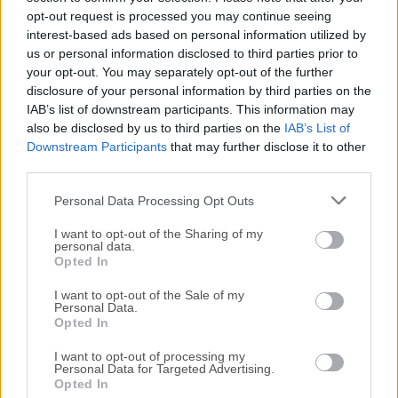
Todas las versiones antiguas distribuidas en nuestro
opt-out request is processed you may continue seeing
sitio web son completamente libres de virus y están
interest-based ads based on personal information utilized by
disponibles para su descarga sin costo alguno.
us or personal information disclosed to third parties prior to
your opt-out. You may separately opt-out of the further
disclosure of your personal information by third parties on the
Nos encantaría saber de ti
IAB’s list of downstream participants. This information may
also be disclosed by us to third parties on the
IAB’s List of
Si tienes alguna pregunta o idea que desees compartir
Downstream Participants
that may further disclose it to other
con nosotros, dirígete a nuestra
página de contacto
y
third parties.
háznoslo saber. ¡Valoramos tu opinión!
Personal Data Processing Opt Outs
I want to opt-out of the Sharing of my
personal data.
Opted In
I want to opt-out of the Sale of my
Personal Data.
Opted In
I want to opt-out of processing my
Personal Data for Targeted Advertising.
Opted In