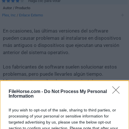
Haga clic para votar
Autor / Producto
Plex, Inc
/
Enlace Externo
En ocasiones, las últimas versiones del software
pueden causar problemas al instalarse en dispositivos
más antiguos o dispositivos que ejecutan una versión
anterior del sistema operativo.
Los fabricantes de software suelen solucionar estos
problemas, pero puede llevarles algún tiempo.
Mientras tanto, puedes descargar e instalar una
versión anterior de
Plex Media Server 1.40.3.8555
.
FileHorse.com -
Do Not Process My Personal
Information
Para aquellos interesados en descargar la versión más
reciente de
Plex Media Server for Mac
o leer nuestra
If you wish to opt-out of the sale, sharing to third parties, or
processing of your personal or sensitive information for
reseña, simplemente haz
clic aquí
.
targeted advertising by us, please use the below opt-out
section to confirm your selection. Please note that after your