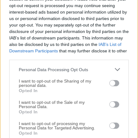
Todas las versiones antiguas distribuidas en nuestro
opt-out request is processed you may continue seeing
sitio web son completamente libres de virus y están
interest-based ads based on personal information utilized by
disponibles para su descarga sin costo alguno.
us or personal information disclosed to third parties prior to
your opt-out. You may separately opt-out of the further
disclosure of your personal information by third parties on the
Nos encantaría saber de ti
IAB’s list of downstream participants. This information may
also be disclosed by us to third parties on the
IAB’s List of
Si tienes alguna pregunta o idea que desees compartir
Downstream Participants
that may further disclose it to other
con nosotros, dirígete a nuestra
página de contacto
y
third parties.
háznoslo saber. ¡Valoramos tu opinión!
Personal Data Processing Opt Outs
I want to opt-out of the Sharing of my
personal data.
Opted In
I want to opt-out of the Sale of my
Personal Data.
Opted In
I want to opt-out of processing my
Personal Data for Targeted Advertising.
Opted In