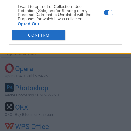
I want to opt-out of Collection, Use,
Retention, Sale, and/or Sharing of my
Personal Data that Is Unrelated with the
Purposes for which it was collected.
Opted Out
Descargar Plex Media Server 1.18.7.2457
CONFIRM
¿Por qué se publica esta aplicación en FileHorse? (
Más
información
)
Top Descargas
Opera
Opera 134.0 Build 5954.26
Photoshop
Adobe Photoshop CC 2026 27.9.1
OKX
OKX - Buy Bitcoin or Ethereum
WPS Office