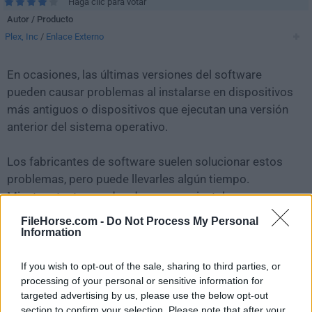
Haga clic para votar
Autor / Producto
Plex, Inc
/
Enlace Externo
En ocasiones, las últimas versiones del software
pueden causar problemas al instalarse en dispositivos
más antiguos o dispositivos que ejecutan una versión
anterior del sistema operativo.
Los fabricantes de software suelen solucionar estos
problemas, pero puede llevarles algún tiempo.
Mientras tanto, puedes descargar e instalar una
versión anterior de
Plex Media Server 1.18.7.2457
.
FileHorse.com -
Do Not Process My Personal
Information
Para aquellos interesados en descargar la versión más
reciente de
Plex Media Server for Mac
o leer nuestra
If you wish to opt-out of the sale, sharing to third parties, or
processing of your personal or sensitive information for
reseña, simplemente haz
clic aquí
.
targeted advertising by us, please use the below opt-out
section to confirm your selection. Please note that after your