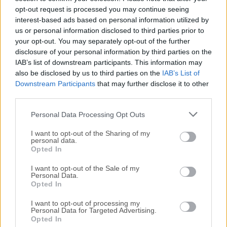
Todas las versiones antiguas distribuidas en nuestro
opt-out request is processed you may continue seeing
sitio web son completamente libres de virus y están
interest-based ads based on personal information utilized by
disponibles para su descarga sin costo alguno.
us or personal information disclosed to third parties prior to
your opt-out. You may separately opt-out of the further
disclosure of your personal information by third parties on the
Nos encantaría saber de ti
IAB’s list of downstream participants. This information may
also be disclosed by us to third parties on the
IAB’s List of
Si tienes alguna pregunta o idea que desees compartir
Downstream Participants
that may further disclose it to other
con nosotros, dirígete a nuestra
página de contacto
y
third parties.
háznoslo saber. ¡Valoramos tu opinión!
Personal Data Processing Opt Outs
I want to opt-out of the Sharing of my
personal data.
Opted In
I want to opt-out of the Sale of my
Personal Data.
Opted In
I want to opt-out of processing my
Personal Data for Targeted Advertising.
Opted In