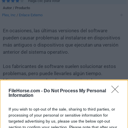
Haga clic para votar
Autor / Producto
Plex, Inc
/
Enlace Externo
En ocasiones, las últimas versiones del software
pueden causar problemas al instalarse en dispositivos
más antiguos o dispositivos que ejecutan una versión
anterior del sistema operativo.
Los fabricantes de software suelen solucionar estos
problemas, pero puede llevarles algún tiempo.
Mientras tanto, puedes descargar e instalar una
versión anterior de
Plex Media Server 1.16.5.1488
.
FileHorse.com -
Do Not Process My Personal
Information
Para aquellos interesados en descargar la versión más
reciente de
Plex Media Server for Mac
o leer nuestra
If you wish to opt-out of the sale, sharing to third parties, or
processing of your personal or sensitive information for
reseña, simplemente haz
clic aquí
.
targeted advertising by us, please use the below opt-out
section to confirm your selection. Please note that after your