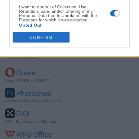
I want to opt-out of Collection, Use,
Retention, Sale, and/or Sharing of my
Personal Data that Is Unrelated with the
Purposes for which it was collected.
Opted Out
Descargar Plex Media Server 1.16.5.1488
CONFIRM
¿Por qué se publica esta aplicación en FileHorse? (
Más
información
)
Top Descargas
Opera
Opera 134.0 Build 5954.46
Photoshop
Adobe Photoshop CC 2026 27.9.1
OKX
OKX - Buy Bitcoin or Ethereum
WPS Office