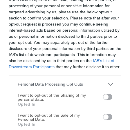
processing of your personal or sensitive information for
combinación de gestión centralizada de la biblioteca,
targeted advertising by us, please use the below opt-out
transmisión de contenido en línea y funcionalidad de
section to confirm your selection. Please note that after your
transcodificación proporciona flexibilidad y facilidad de
opt-out request is processed you may continue seeing
uso.Plex Media Server para macOS se ejecuta en su Mac,
interest-based ads based on personal information utilized by
PC o dispositivo NAS compatible y sirve su contenido
us or personal information disclosed to third parties prior to
multimedia a todos sus clientes Plex, incluidos dispositivos
your opt-out. You may separately opt-out of the further
móviles y Smart TV compatibles con Plex.Características y
disclosure of your personal information by third parties on the
IAB’s list of downstream participants. This information may
Puntos DestacadosHaga que su contenido multimedia sea
also be disclosed by us to third parties on the
IAB’s List of
hermosoPlex le ofrece una interfaz sencilla para organizar
Downstream Participants
that may further disclose it to other
todo su contenido multimedia: su colección de películas y
third parties.
TV, su biblioteca de música y todas sus fotos y videos
caseros. Plex ...
Personal Data Processing Opt Outs
I want to opt-out of the Sharing of my
personal data.
Opted In
I want to opt-out of the Sale of my
Personal Data.
Opted In