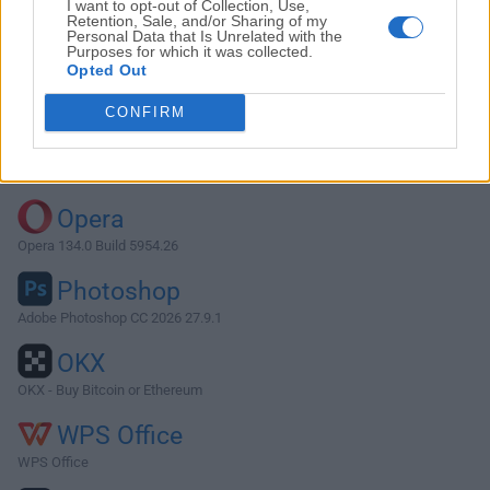
I want to opt-out of Collection, Use,
Retention, Sale, and/or Sharing of my
Personal Data that Is Unrelated with the
Purposes for which it was collected.
Descargar Plex HTPC 1.54.0.4072
Opted Out
¿Por qué se publica esta aplicación en FileHorse? (
Más
CONFIRM
información
)
Top Descargas
Opera
Opera 134.0 Build 5954.26
Photoshop
Adobe Photoshop CC 2026 27.9.1
OKX
OKX - Buy Bitcoin or Ethereum
WPS Office
WPS Office