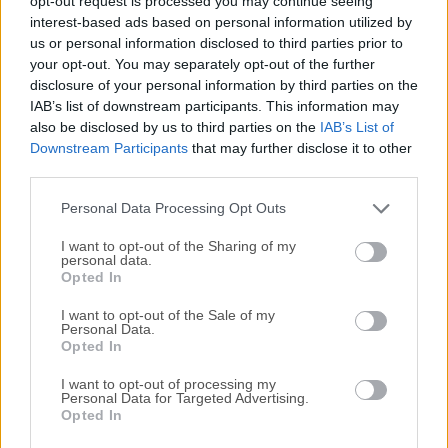
opt-out request is processed you may continue seeing
interest-based ads based on personal information utilized by
disponibles para su descarga sin costo alguno.
us or personal information disclosed to third parties prior to
your opt-out. You may separately opt-out of the further
Nos encantaría saber de ti
disclosure of your personal information by third parties on the
IAB’s list of downstream participants. This information may
Si tienes alguna pregunta o idea que desees compartir
also be disclosed by us to third parties on the
IAB’s List of
con nosotros, dirígete a nuestra
página de contacto
y
Downstream Participants
that may further disclose it to other
third parties.
háznoslo saber. ¡Valoramos tu opinión!
Personal Data Processing Opt Outs
I want to opt-out of the Sharing of my
personal data.
Opted In
I want to opt-out of the Sale of my
Personal Data.
Opted In
I want to opt-out of processing my
Personal Data for Targeted Advertising.
Opted In