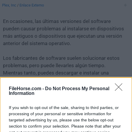
Plex, Inc
/
Enlace Externo
En ocasiones, las últimas versiones del software
pueden causar problemas al instalarse en dispositivos
más antiguos o dispositivos que ejecutan una versión
anterior del sistema operativo.
Los fabricantes de software suelen solucionar estos
problemas, pero puede llevarles algún tiempo.
Mientras tanto, puedes descargar e instalar una
versión anterior de
Plex HTPC 1.54.0.4072
.
FileHorse.com -
Do Not Process My Personal
Information
Para aquellos interesados en descargar la versión más
reciente de
Plex HTPC for Mac
o leer nuestra reseña,
If you wish to opt-out of the sale, sharing to third parties, or
simplemente haz
clic aquí
.
processing of your personal or sensitive information for
targeted advertising by us, please use the below opt-out
Todas las versiones antiguas distribuidas en nuestro
section to confirm your selection. Please note that after your
sitio web son completamente libres de virus y están