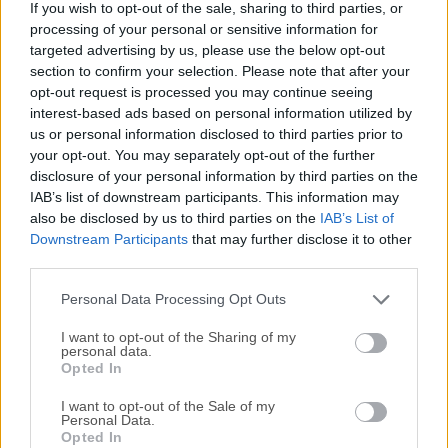
If you wish to opt-out of the sale, sharing to third parties, or
propósito general especialmente adecuado para el
processing of your personal or sensitive information for
desarrollo web. Rápido, flexible y pragmático, PHP para
targeted advertising by us, please use the below opt-out
macOS impulsa desde tu blog hasta los sitios web más
section to confirm your selection. Please note that after your
populares del mundo.PHP (acrónimo recursivo de PHP:
opt-out request is processed you may continue seeing
Preprocesador de Hipertexto) es un lenguaje de scripting de
interest-based ads based on personal information utilized by
us or personal information disclosed to third parties prior to
propósito general de código abierto ampliamente utilizado
your opt-out. You may separately opt-out of the further
que es especialmente adecuado para el desarrollo web y se
disclosure of your personal information by third parties on the
puede incrustar en HTML.En lugar de muchos comandos
IAB’s list of downstream participants. This information may
para generar HTML (como se ve en C o Perl), las páginas
also be disclosed by us to third parties on the
IAB’s List of
contienen HTML con código incrustado que hace "algo" (en
Downstream Participants
that may further disclose it to other
este caso, genera "¡Hola, soy un script PHP!"). El código
third parties.
está encerrado en instrucciones especiales de inicio y fin de
Personal Data Processing Opt Outs
procesamiento q...
I want to opt-out of the Sharing of my
personal data.
Opted In
I want to opt-out of the Sale of my
Personal Data.
Opted In