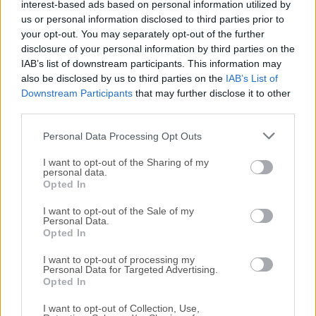
interest-based ads based on personal information utilized by
us or personal information disclosed to third parties prior to
Nos encantaría saber de ti
your opt-out. You may separately opt-out of the further
disclosure of your personal information by third parties on the
IAB’s list of downstream participants. This information may
Si tienes alguna pregunta o idea que desees compartir
also be disclosed by us to third parties on the
IAB’s List of
con nosotros, dirígete a nuestra
página de contacto
y
Downstream Participants
that may further disclose it to other
háznoslo saber. ¡Valoramos tu opinión!
third parties.
Personal Data Processing Opt Outs
I want to opt-out of the Sharing of my
personal data.
Opted In
I want to opt-out of the Sale of my
Personal Data.
Opted In
I want to opt-out of processing my
Personal Data for Targeted Advertising.
Opted In
I want to opt-out of Collection, Use,