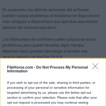
En ocasiones, las últimas versiones del software
pueden causar problemas al instalarse en dispositivos
más antiguos o dispositivos que ejecutan una versión
anterior del sistema operativo.
Los fabricantes de software suelen solucionar estos
problemas, pero puede llevarles algún tiempo.
Mientras tanto, puedes descargar e instalar una
versión anterior de
PeaZip 10.5.0
.
FileHorse.com -
Do Not Process My Personal
Para aquellos interesados en descargar la versión más
Information
reciente de
PeaZip for Mac
o leer nuestra reseña,
simplemente haz
clic aquí
.
If you wish to opt-out of the sale, sharing to third parties, or
processing of your personal or sensitive information for
Todas las versiones antiguas distribuidas en nuestro
targeted advertising by us, please use the below opt-out
section to confirm your selection. Please note that after your
sitio web son completamente libres de virus y están
opt-out request is processed you may continue seeing
disponibles para su descarga sin costo alguno.