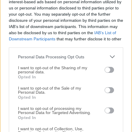
interest-based ads based on personal information utilized by
us or personal information disclosed to third parties prior to
Nos encantaría saber de ti
your opt-out. You may separately opt-out of the further
disclosure of your personal information by third parties on the
IAB’s list of downstream participants. This information may
Si tienes alguna pregunta o idea que desees compartir
also be disclosed by us to third parties on the
IAB’s List of
con nosotros, dirígete a nuestra
página de contacto
y
Downstream Participants
that may further disclose it to other
háznoslo saber. ¡Valoramos tu opinión!
third parties.
Personal Data Processing Opt Outs
I want to opt-out of the Sharing of my
personal data.
Opted In
I want to opt-out of the Sale of my
Personal Data.
Opted In
I want to opt-out of processing my
Personal Data for Targeted Advertising.
Opted In
I want to opt-out of Collection, Use,