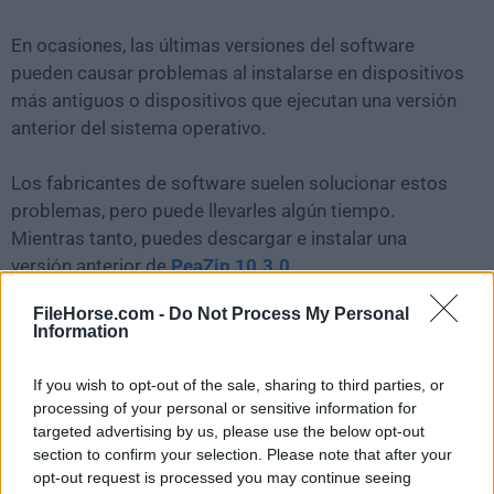
En ocasiones, las últimas versiones del software
pueden causar problemas al instalarse en dispositivos
más antiguos o dispositivos que ejecutan una versión
anterior del sistema operativo.
Los fabricantes de software suelen solucionar estos
problemas, pero puede llevarles algún tiempo.
Mientras tanto, puedes descargar e instalar una
versión anterior de
PeaZip 10.3.0
.
FileHorse.com -
Do Not Process My Personal
Para aquellos interesados en descargar la versión más
Information
reciente de
PeaZip for Mac
o leer nuestra reseña,
simplemente haz
clic aquí
.
If you wish to opt-out of the sale, sharing to third parties, or
processing of your personal or sensitive information for
Todas las versiones antiguas distribuidas en nuestro
targeted advertising by us, please use the below opt-out
section to confirm your selection. Please note that after your
sitio web son completamente libres de virus y están
opt-out request is processed you may continue seeing
disponibles para su descarga sin costo alguno.