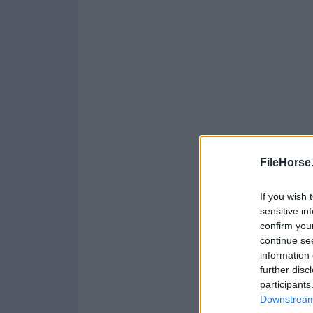
FileHorse
If you wish 
sensitive in
confirm you
continue se
information 
further disc
participants
Downstream 