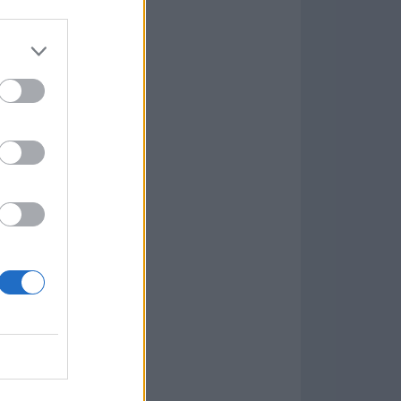
7.9.1
w
kets
PN
ás Populares »