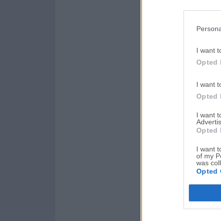
Persona
I want t
Opted 
I want t
Opted 
I want 
Advertis
Opted 
I want t
of my P
was col
Opted 