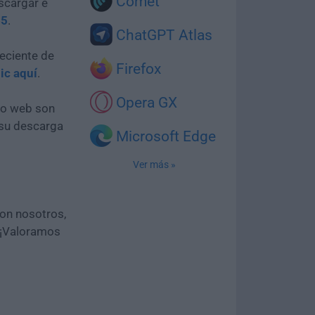
Comet
scargar e
65
.
ChatGPT Atlas
eciente de
Firefox
lic aquí
.
Opera GX
tio web son
 su descarga
Microsoft Edge
Ver más »
con nosotros,
 ¡Valoramos