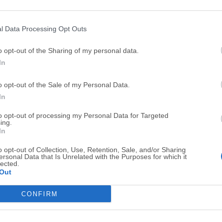
Top Descargas
l Data Processing Opt Outs
Opera
Photoshop
o opt-out of the Sharing of my personal data.
Opera 134.0 Build 5954.46
Adobe Photoshop CC 2026 2
In
OKX
WPS Office
o opt-out of the Sale of my Personal Data.
OKX - Buy Bitcoin or Ethereum
WPS Office
In
Adobe Acrobat
Cleamio
to opt-out of processing my Personal Data for Targeted
Adobe Acrobat Pro 2026.001.21771
Cleamio 3.4.0
ing.
In
Malwarebytes
TradingVie
o opt-out of Collection, Use, Retention, Sale, and/or Sharing
Malwarebytes 5.25.2
TradingView - Track All Mar
ersonal Data that Is Unrelated with the Purposes for which it
lected.
CleanMyMac
AdGuard V
Out
CleanMyMac X 5.2.10
AdGuard VPN for Mac 2.9.0
CONFIRM
Software m