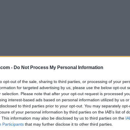
.com -
Do Not Process My Personal Information
Descargar Opera 91.0 Build 4516.
¿Por qué se publica esta aplicación en FileHorse? (
Más in
to opt-out of the sale, sharing to third parties, or processing of your per
formation for targeted advertising by us, please use the below opt-out s
r selection. Please note that after your opt-out request is processed y
Imágenes
eing interest-based ads based on personal information utilized by us or
disclosed to third parties prior to your opt-out. You may separately opt-
losure of your personal information by third parties on the IAB’s list of
. This information may also be disclosed by us to third parties on the
IA
Participants
that may further disclose it to other third parties.