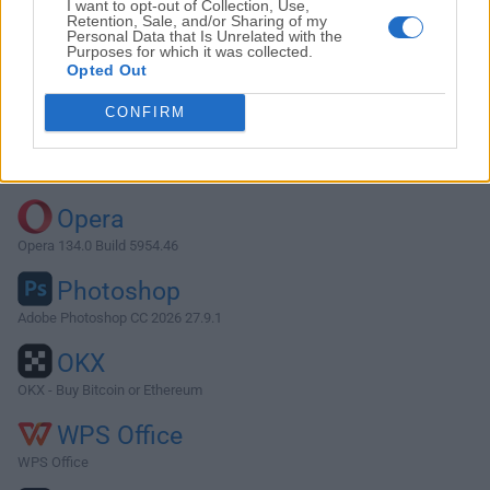
I want to opt-out of Collection, Use,
Retention, Sale, and/or Sharing of my
Personal Data that Is Unrelated with the
Purposes for which it was collected.
Descargar OmniFocus 4.0.2
Opted Out
¿Por qué se publica esta aplicación en FileHorse? (
Más
CONFIRM
información
)
Top Descargas
Opera
Opera 134.0 Build 5954.46
Photoshop
Adobe Photoshop CC 2026 27.9.1
OKX
OKX - Buy Bitcoin or Ethereum
WPS Office
WPS Office