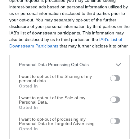
opt-out request is processed you may continue seeing
interest-based ads based on personal information utilized by
disponibles para su descarga sin costo alguno.
us or personal information disclosed to third parties prior to
your opt-out. You may separately opt-out of the further
Nos encantaría saber de ti
disclosure of your personal information by third parties on the
IAB’s list of downstream participants. This information may
Si tienes alguna pregunta o idea que desees compartir
also be disclosed by us to third parties on the
IAB’s List of
con nosotros, dirígete a nuestra
página de contacto
y
Downstream Participants
that may further disclose it to other
third parties.
háznoslo saber. ¡Valoramos tu opinión!
Personal Data Processing Opt Outs
I want to opt-out of the Sharing of my
personal data.
Opted In
I want to opt-out of the Sale of my
Personal Data.
Opted In
I want to opt-out of processing my
Personal Data for Targeted Advertising.
Opted In