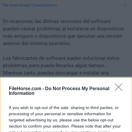
The Omni Group
/
Enlace Externo
En ocasiones, las últimas versiones del software
pueden causar problemas al instalarse en dispositivos
más antiguos o dispositivos que ejecutan una versión
anterior del sistema operativo.
Los fabricantes de software suelen solucionar estos
problemas, pero puede llevarles algún tiempo.
Mientras tanto, puedes descargar e instalar una
versión anterior de
OmniFocus 4.0.2
.
FileHorse.com -
Do Not Process My Personal
Information
Para aquellos interesados en descargar la versión más
reciente de
OmniFocus for Mac
o leer nuestra reseña,
If you wish to opt-out of the sale, sharing to third parties, or
simplemente haz
clic aquí
.
processing of your personal or sensitive information for
targeted advertising by us, please use the below opt-out
Todas las versiones antiguas distribuidas en nuestro
section to confirm your selection. Please note that after your
sitio web son completamente libres de virus y están