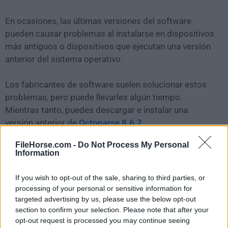
En ocasiones, las últimas versiones del software
pueden causar problemas al instalarse en dispositivos
más antiguos o dispositivos que ejecutan una versión
anterior del sistema operativo.
Los fabricantes de software suelen solucionar estos
problemas, pero puede llevarles algún tiempo.
Mientras tanto, puedes descargar e instalar una
versión anterior de
Octoparse 8.6.7
.
FileHorse.com -
Do Not Process My Personal
Para aquellos interesados en descargar la versión más
Information
reciente de
Octoparse for Mac
o leer nuestra reseña,
simplemente haz
clic aquí
.
If you wish to opt-out of the sale, sharing to third parties, or
processing of your personal or sensitive information for
Todas las versiones antiguas distribuidas en nuestro
targeted advertising by us, please use the below opt-out
section to confirm your selection. Please note that after your
sitio web son completamente libres de virus y están
opt-out request is processed you may continue seeing
disponibles para su descarga sin costo alguno.