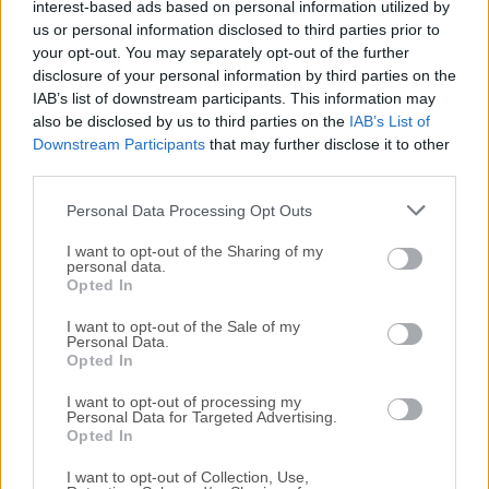
interest-based ads based on personal information utilized by
us or personal information disclosed to third parties prior to
Nos encantaría saber de ti
your opt-out. You may separately opt-out of the further
disclosure of your personal information by third parties on the
IAB’s list of downstream participants. This information may
Si tienes alguna pregunta o idea que desees compartir
also be disclosed by us to third parties on the
IAB’s List of
con nosotros, dirígete a nuestra
página de contacto
y
Downstream Participants
that may further disclose it to other
háznoslo saber. ¡Valoramos tu opinión!
third parties.
Personal Data Processing Opt Outs
I want to opt-out of the Sharing of my
personal data.
Opted In
I want to opt-out of the Sale of my
Personal Data.
Opted In
I want to opt-out of processing my
Personal Data for Targeted Advertising.
Opted In
I want to opt-out of Collection, Use,