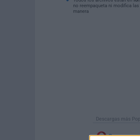
no reempaqueta ni modifica las
manera
Descargas más Pop
Opera