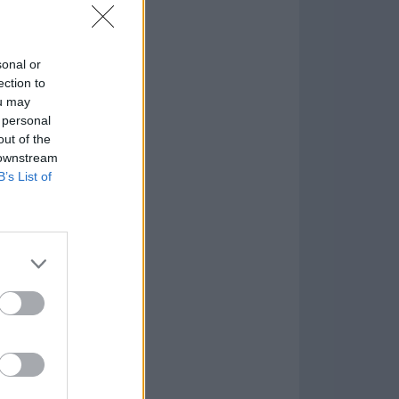
in or Ethereum
mio
sonal or
ection to
ou may
nMyMac
 personal
.2.10
out of the
 downstream
tion
B’s List of
n Master 1.4.0
are más Populares »
ncional. Es el
licaciones. También
oftware se basa en
el desarrollo de
é este programa?