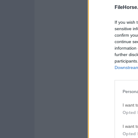
Opera 134.0 Build 5954.
FileHorse
WPS Offi
If you wish 
WPS Office
sensitive in
confirm you
Malwareb
continue se
Malwarebytes 5.25.2
information 
further disc
AdGuard
participants
AdGuard VPN for Mac 2.
Downstream 
Persona
Acerca de Ocenaud
Ocenaudio para Mac e
I want t
software ideal para 
Opted 
cuenta con potentes
Ocen Framework, una 
I want t
aplicaciones de man
Opted 