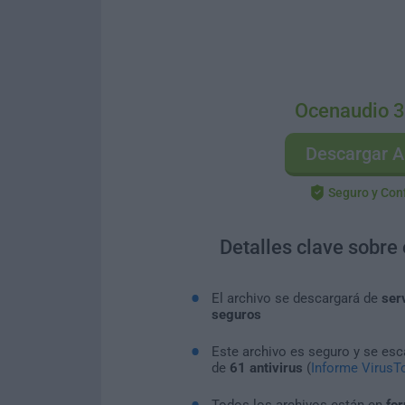
Ocenaudio 3
Descargar A
Seguro y Con
Detalles clave sobre
El archivo se descargará de
ser
seguros
Este archivo es seguro y se es
de
61 antivirus
(
Informe VirusTo
Todos los archivos están en
for