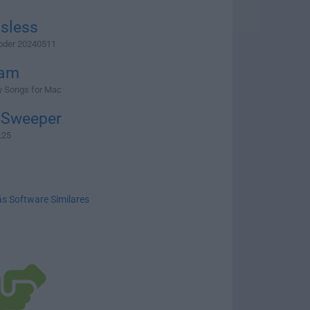
sless
oder 20240511
am
y Songs for Mac
 Sweeper
.25
s Software Similares