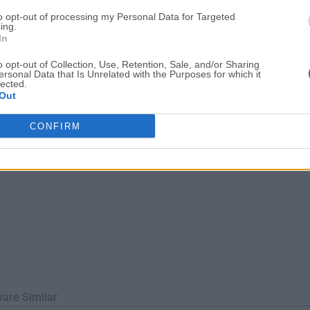
nador!La aplicación está disponible para todos los sistemas ope
to opt-out of processing my Personal Data for Targeted
macOS y Linux. Esto significa que siempre podrás contar con 
ing.
In
rdenador.No se inter...
o opt-out of Collection, Use, Retention, Sale, and/or Sharing
ersonal Data that Is Unrelated with the Purposes for which it
lected.
Out
CONFIRM
ware Similar