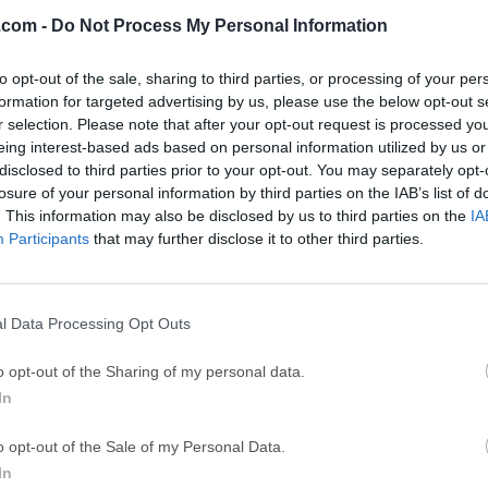
46
Adobe Photoshop CC 2026 27.9.1
OKX - Buy Bitco
.com -
Do Not Process My Personal Information
ce
Adobe Acrobat
Clea
to opt-out of the sale, sharing to third parties, or processing of your per
Adobe Acrobat Pro 2026.001.21771
Cleamio 3.4.0
formation for targeted advertising by us, please use the below opt-out s
r selection. Please note that after your opt-out request is processed y
ytes
TradingView
Clea
eing interest-based ads based on personal information utilized by us or
TradingView - Track All Markets
CleanMyMac X 5
disclosed to third parties prior to your opt-out. You may separately opt-
losure of your personal information by third parties on the IAB’s list of
 VPN
LockWiper
Parti
. This information may also be disclosed by us to third parties on the
IA
9.0
iMyFone LockWiper 8.1.3
EaseUS Partitio
Participants
that may further disclose it to other third parties.
Softw
l Data Processing Opt Outs
io for Mac
s un editor de audio multiplataforma, fácil de usar, rápido y fu
o opt-out of the Sharing of my personal data.
quienes necesitan editar y analizar archivos de audio sin comp
In
 funciones que satisfarán a los usuarios más avanzados.Este s
potente biblioteca desarrollada para simplificar y estandarizar 
o opt-out of the Sale of my Personal Data.
ipulación de audio y análisis en múltiples plataformas.¿Por qu
In