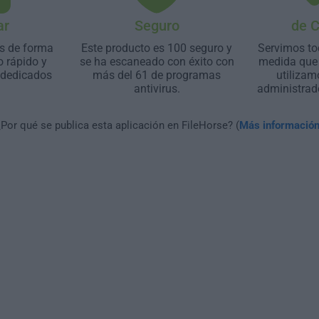
ar
Seguro
de 
s de forma
Este producto es 100 seguro y
Servimos to
o rápido y
se ha escaneado con éxito con
medida que 
 dedicados
más del 61 de programas
utilizam
antivirus.
administrad
¿Por qué se publica esta aplicación en FileHorse? (
Más informació