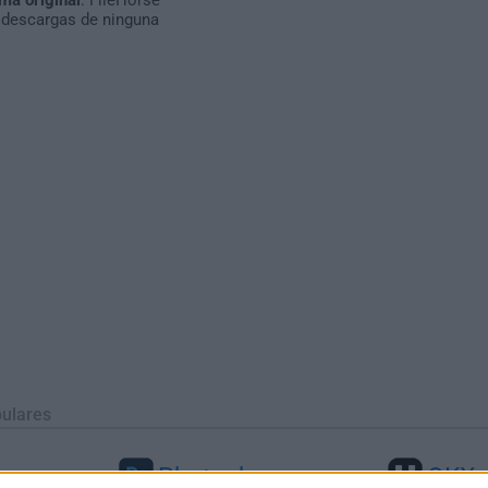
 descargas de ninguna
ulares
Photoshop
OKX