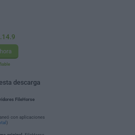
.14.9
hora
fiable
 esta descarga
vidores FileHorse
caneó con aplicaciones
tal
)
ma original
. FileHorse