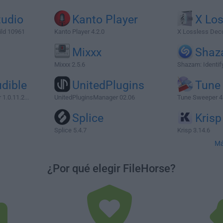
tudio
Kanto Player
X Los
ild 10961
Kanto Player 4.2.0
X Lossless Dec
Mixxx
Shaz
Mixxx 2.5.6
Shazam: Identif
dible
UnitedPlugins
Tune
1.0.11.2...
UnitedPluginsManager 02.06
Tune Sweeper 4
Splice
Krisp
Splice 5.4.7
Krisp 3.14.6
Má
¿Por qué elegir FileHorse?