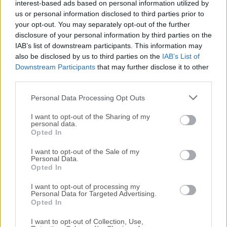
interest-based ads based on personal information utilized by
us or personal information disclosed to third parties prior to
Nos encantaría saber de ti
your opt-out. You may separately opt-out of the further
disclosure of your personal information by third parties on the
IAB’s list of downstream participants. This information may
Si tienes alguna pregunta o idea que desees compartir
also be disclosed by us to third parties on the
IAB’s List of
con nosotros, dirígete a nuestra
página de contacto
y
Downstream Participants
that may further disclose it to other
háznoslo saber. ¡Valoramos tu opinión!
third parties.
Personal Data Processing Opt Outs
I want to opt-out of the Sharing of my
personal data.
Opted In
I want to opt-out of the Sale of my
Personal Data.
Opted In
I want to opt-out of processing my
Personal Data for Targeted Advertising.
Opted In
I want to opt-out of Collection, Use,