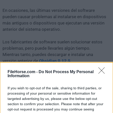
En ocasiones, las últimas versiones del software
pueden causar problemas al instalarse en dispositivos
más antiguos o dispositivos que ejecutan una versión
anterior del sistema operativo.
Los fabricantes de software suelen solucionar estos
problemas, pero puede llevarles algún tiempo.
Mientras tanto, puedes descargar e instalar una
versión anterior de
Obsidian 0.12.5
.
FileHorse.com -
Do Not Process My Personal
Para aquellos interesados en descargar la versión más
Information
reciente de
Obsidian for Mac
o leer nuestra reseña,
simplemente haz
clic aquí
.
If you wish to opt-out of the sale, sharing to third parties, or
processing of your personal or sensitive information for
Todas las versiones antiguas distribuidas en nuestro
targeted advertising by us, please use the below opt-out
section to confirm your selection. Please note that after your
sitio web son completamente libres de virus y están
opt-out request is processed you may continue seeing
disponibles para su descarga sin costo alguno.