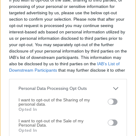
abierto para la grabación de vídeo y la transmisión en
processing of your personal or sensitive information for
directo, que permite a usuarios de todos los niveles de
targeted advertising by us, please use the below opt-out
conocimiento técnico capturar y mezclar vídeo y audio en
section to confirm your selection. Please note that after your
tiempo real de múltiples fuentes y transmitirlo a
opt-out request is processed you may continue seeing
internet.Incluye soporte para captura de pantalla completa,
interest-based ads based on personal information utilized by
captura de ventanas, imágenes, texto, ventanas de
us or personal information disclosed to third parties prior to
navegador, cámaras web y tarjetas de captura, cubriendo
your opt-out. You may separately opt-out of the further
disclosure of your personal information by third parties on the
las necesidades de usuarios domésticos, educadores,
IAB’s list of downstream participants. This information may
estudiantes y profesionales. Hoy en día, OBS Studio es
also be disclosed by us to third parties on the
IAB’s List of
ampliamente utilizado por jugadores, educadores y
Downstream Participants
that may further disclose it to other
creadores de contenido para crear contenido de vídeo de
third parties.
alta calidad para diversas plataformas.La aplicación es
compatible con el procesamie...
Personal Data Processing Opt Outs
I want to opt-out of the Sharing of my
personal data.
Opted In
I want to opt-out of the Sale of my
Personal Data.
Opted In