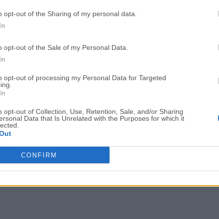
OKX - Buy Bitcoin or Ethereum
WPS Office
o opt-out of the Sharing of my personal data.
In
Adobe Acrobat
Cleamio
Adobe Acrobat Pro 2026.001.21771
Cleamio 3.4.0
o opt-out of the Sale of my Personal Data.
In
Malwarebytes
TradingVie
Malwarebytes 5.25.2
TradingView - Track All Mar
to opt-out of processing my Personal Data for Targeted
ing.
In
CleanMyMac
AdGuard V
CleanMyMac X 5.2.10
AdGuard VPN for Mac 2.9.0
o opt-out of Collection, Use, Retention, Sale, and/or Sharing
ersonal Data that Is Unrelated with the Purposes for which it
Software m
lected.
Out
CONFIRM