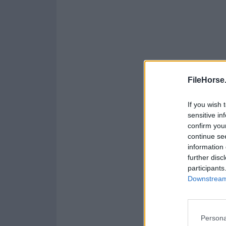
FileHorse
If you wish 
sensitive in
confirm you
continue se
information 
further disc
participants
Downstream 
Persona