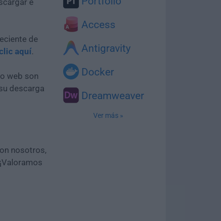
Portfolio
scargar e
Access
eciente de
Antigravity
clic aquí
.
Docker
tio web son
 su descarga
Dreamweaver
Ver más »
con nosotros,
 ¡Valoramos