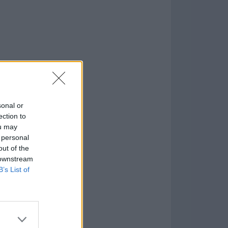
sonal or
ection to
ou may
 personal
formación
)
out of the
 downstream
B’s List of
7.9.1