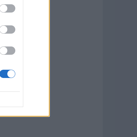
w
kets
PN
ás Populares »