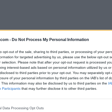
.com -
Do Not Process My Personal Information
to opt-out of the sale, sharing to third parties, or processing of your per
formation for targeted advertising by us, please use the below opt-out s
Descargar NumPy 1.23.1
r selection. Please note that after your opt-out request is processed y
eing interest-based ads based on personal information utilized by us or
¿Por qué se publica esta aplicación en FileHorse? (
Más in
disclosed to third parties prior to your opt-out. You may separately opt-
losure of your personal information by third parties on the IAB’s list of
Top Descargas
. This information may also be disclosed by us to third parties on the
IA
Participants
that may further disclose it to other third parties.
Opera
Photoshop
Opera 134.0 Build 5954.46
Adobe Photoshop CC 2026 2
l Data Processing Opt Outs
OKX
WPS Office