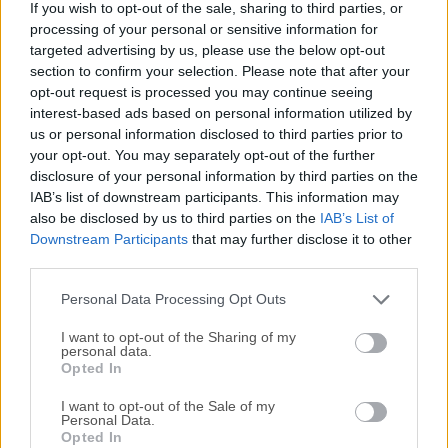
If you wish to opt-out of the sale, sharing to third parties, or
escritorio remoto que cuenta con un sinfín de potentes
processing of your personal or sensitive information for
funciones. Con NoMachine para macOS puedes acceder a
targeted advertising by us, please use the below opt-out
todos tus archivos y carpetas, ver DVD, la televisión o
section to confirm your selection. Please note that after your
vídeos de YouTube desde dondequiera que estés.Puedes
opt-out request is processed you may continue seeing
ver vídeo y audio fluidos y de alta resolución desde tu PC o
interest-based ads based on personal information utilized by
us or personal information disclosed to third parties prior to
Mac a cualquier dispositivo compatible con NoMachine. La
your opt-out. You may separately opt-out of the further
aplicación incluso funciona con cualquier controlador USB,
disclosure of your personal information by third parties on the
por lo que puedes jugar a distancia.Características y
IAB’s list of downstream participants. This information may
DestacadosViaja a cualquier escritorioViaja desde tu
also be disclosed by us to third parties on the
IAB’s List of
escritorio a cualquier ordenador compatible con
Downstream Participants
that may further disclose it to other
NoMachine a la velocidad de la luz. NoMachine es el
third parties.
escritorio remoto más rápido que hayas probado. En solo
Personal Data Processing Opt Outs
unos pocos clics puedes acce...
I want to opt-out of the Sharing of my
personal data.
Opted In
I want to opt-out of the Sale of my
Personal Data.
Opted In