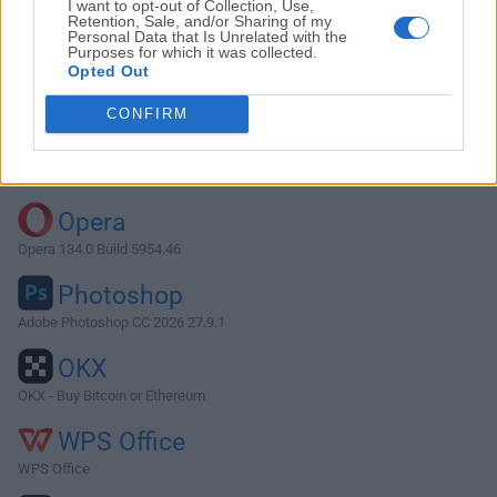
I want to opt-out of Collection, Use,
Retention, Sale, and/or Sharing of my
Personal Data that Is Unrelated with the
Purposes for which it was collected.
Descargar NetBeans IDE 8.0
Opted Out
¿Por qué se publica esta aplicación en FileHorse? (
Más
CONFIRM
información
)
Top Descargas
Opera
Opera 134.0 Build 5954.46
Photoshop
Adobe Photoshop CC 2026 27.9.1
OKX
OKX - Buy Bitcoin or Ethereum
WPS Office
WPS Office