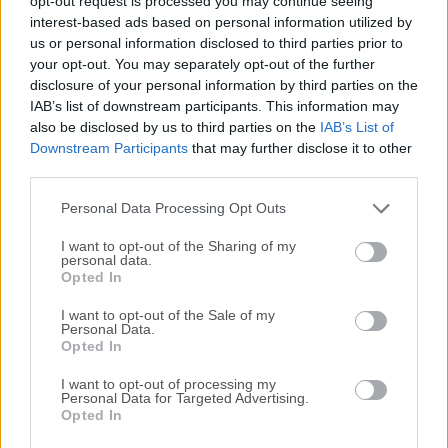
opt-out request is processed you may continue seeing
interest-based ads based on personal information utilized by
disponibles para su descarga sin costo alguno.
us or personal information disclosed to third parties prior to
your opt-out. You may separately opt-out of the further
Nos encantaría saber de ti
disclosure of your personal information by third parties on the
IAB’s list of downstream participants. This information may
Si tienes alguna pregunta o idea que desees compartir
also be disclosed by us to third parties on the
IAB’s List of
con nosotros, dirígete a nuestra
página de contacto
y
Downstream Participants
that may further disclose it to other
third parties.
háznoslo saber. ¡Valoramos tu opinión!
Personal Data Processing Opt Outs
I want to opt-out of the Sharing of my
personal data.
Opted In
I want to opt-out of the Sale of my
Personal Data.
Opted In
I want to opt-out of processing my
Personal Data for Targeted Advertising.
Opted In