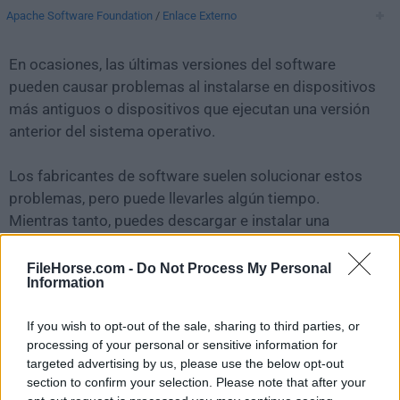
Apache Software Foundation
/
Enlace Externo
En ocasiones, las últimas versiones del software
pueden causar problemas al instalarse en dispositivos
más antiguos o dispositivos que ejecutan una versión
anterior del sistema operativo.
Los fabricantes de software suelen solucionar estos
problemas, pero puede llevarles algún tiempo.
Mientras tanto, puedes descargar e instalar una
versión anterior de
NetBeans IDE 8.0
.
FileHorse.com -
Do Not Process My Personal
Information
Para aquellos interesados en descargar la versión más
reciente de
Apache NetBeans for Mac
o leer nuestra
If you wish to opt-out of the sale, sharing to third parties, or
reseña, simplemente haz
clic aquí
.
processing of your personal or sensitive information for
targeted advertising by us, please use the below opt-out
Todas las versiones antiguas distribuidas en nuestro
section to confirm your selection. Please note that after your
sitio web son completamente libres de virus y están