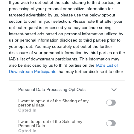
If you wish to opt-out of the sale, sharing to third parties, or
multiplataforma orientada a documentos, gratuito y de
processing of your personal or sensitive information for
código abierto. Clasificada como un programa de base de
targeted advertising by us, please use the below opt-out
datos NoSQL, la herramienta utiliza documentos similares
section to confirm your selection. Please note that after your
a JSON con esquemas.Ofrece un amplio conjunto de
opt-out request is processed you may continue seeing
herramientas GUI para cualquiera que utilice el programa,
interest-based ads based on personal information utilized by
us or personal information disclosed to third parties prior to
incluidos desarrolladores de bases de datos y DBAs.Las
your opt-out. You may separately opt-out of the further
características clave incluyen: Shell de MongoDB para
disclosure of your personal information by third parties on the
macOS integrado con todas las funciones, editor de
IAB’s list of downstream participants. This information may
operaciones Map-Reduce fácil de usar, capacidad para
also be disclosed by us to third parties on the
IAB’s List of
crear/eliminar bases de datos, gestión de colecciones y sus
Downstream Participants
that may further disclose it to other
índices, Editor de GridFS fácil de usar, gestión de usuarios y
third parties.
roles. ¡Cree aplicaciones modernas innovadoras que
Personal Data Processing Opt Outs
generen una ventaja competitiva!...
I want to opt-out of the Sharing of my
personal data.
Opted In
I want to opt-out of the Sale of my
Personal Data.
Opted In