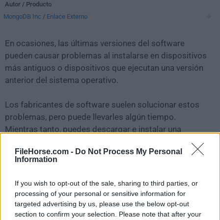
Autor / Producto
MongoDB Inc
/
Enlace Externo
En ocasiones, las últimas versiones del software
pueden causar problemas al instalarse en dispositivos
más antiguos o dispositivos que ejecutan una versión
anterior del sistema operativo.
Los fabricantes de software suelen solucionar estos
problemas, pero puede llevarles algún tiempo.
Mientras tanto, puedes descargar e instalar una
versión anterior de
MongoDB Compass 1.40.2
.
FileHorse.com -
Do Not Process My Personal
Information
Para aquellos interesados en descargar la versión más
reciente de
MongoDB Compass for Mac
o leer nuestra
If you wish to opt-out of the sale, sharing to third parties, or
reseña, simplemente haz
clic aquí
.
processing of your personal or sensitive information for
targeted advertising by us, please use the below opt-out
section to confirm your selection. Please note that after your
Todas las versiones antiguas distribuidas en nuestro