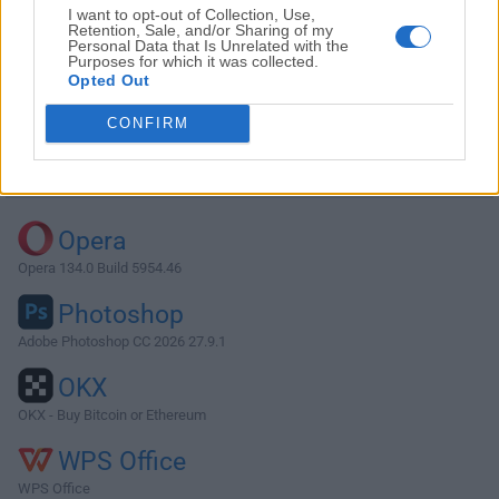
I want to opt-out of Collection, Use,
Retention, Sale, and/or Sharing of my
Personal Data that Is Unrelated with the
Purposes for which it was collected.
Descargar MongoDB Compass 1.40.2
Opted Out
¿Por qué se publica esta aplicación en FileHorse? (
Más
CONFIRM
información
)
Top Descargas
Opera
Opera 134.0 Build 5954.46
Photoshop
Adobe Photoshop CC 2026 27.9.1
OKX
OKX - Buy Bitcoin or Ethereum
WPS Office
WPS Office