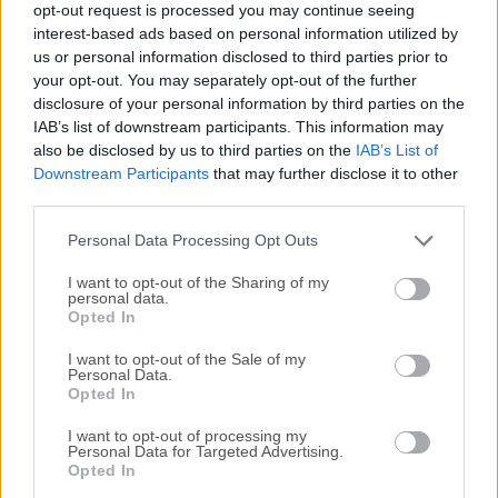
opt-out request is processed you may continue seeing
sitio web son completamente libres de virus y están
interest-based ads based on personal information utilized by
disponibles para su descarga sin costo alguno.
us or personal information disclosed to third parties prior to
your opt-out. You may separately opt-out of the further
Nos encantaría saber de ti
disclosure of your personal information by third parties on the
IAB’s list of downstream participants. This information may
also be disclosed by us to third parties on the
IAB’s List of
Si tienes alguna pregunta o idea que desees compartir
Downstream Participants
that may further disclose it to other
con nosotros, dirígete a nuestra
página de contacto
y
third parties.
háznoslo saber. ¡Valoramos tu opinión!
Personal Data Processing Opt Outs
I want to opt-out of the Sharing of my
personal data.
Opted In
I want to opt-out of the Sale of my
Personal Data.
Opted In
I want to opt-out of processing my
Personal Data for Targeted Advertising.
Opted In