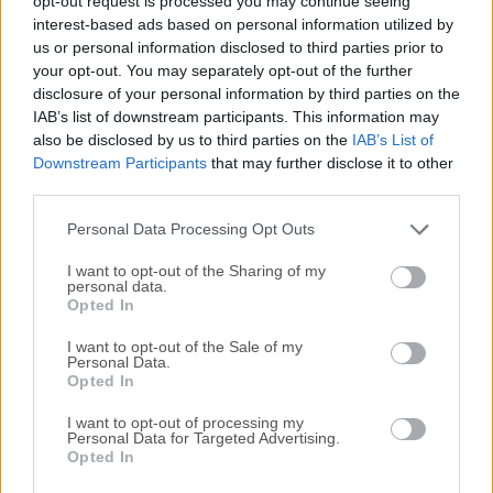
opt-out request is processed you may continue seeing
interest-based ads based on personal information utilized by
disponibles para su descarga sin costo alguno.
us or personal information disclosed to third parties prior to
your opt-out. You may separately opt-out of the further
Nos encantaría saber de ti
disclosure of your personal information by third parties on the
IAB’s list of downstream participants. This information may
Si tienes alguna pregunta o idea que desees compartir
also be disclosed by us to third parties on the
IAB’s List of
con nosotros, dirígete a nuestra
página de contacto
y
Downstream Participants
that may further disclose it to other
third parties.
háznoslo saber. ¡Valoramos tu opinión!
Personal Data Processing Opt Outs
I want to opt-out of the Sharing of my
personal data.
Opted In
I want to opt-out of the Sale of my
Personal Data.
Opted In
I want to opt-out of processing my
Personal Data for Targeted Advertising.
Opted In