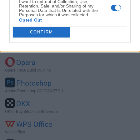
I want to opt-out of Collection, Use,
Retention, Sale, and/or Sharing of my
Personal Data that Is Unrelated with the
Purposes for which it was collected.
Descargar Mindomo Desktop 10.4.2
Opted Out
¿Por qué se publica esta aplicación en FileHorse? (
Más
CONFIRM
información
)
Top Descargas
Opera
Opera 134.0 Build 5954.46
Photoshop
Adobe Photoshop CC 2026 27.9.1
OKX
OKX - Buy Bitcoin or Ethereum
WPS Office
WPS Office