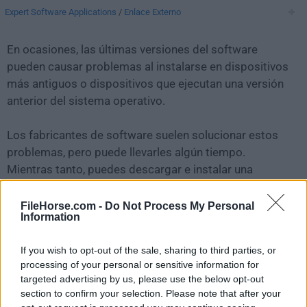
Expert Software Applications
/
Enlace Externo
En ocasiones, las últimas versiones del software
pueden causar problemas al instalarse en dispositivos
más antiguos o dispositivos que ejecutan una versión
anterior del sistema operativo.
Los fabricantes de software suelen solucionar estos
problemas, pero puede llevarles algún tiempo.
Mientras tanto, puedes descargar e instalar una
versión anterior de
Mindomo Desktop 10.4.2
.
FileHorse.com -
Do Not Process My Personal
Information
Para aquellos interesados en descargar la versión más
reciente de
Mindomo Desktop for Mac
o leer nuestra
If you wish to opt-out of the sale, sharing to third parties, or
reseña, simplemente haz
clic aquí
.
processing of your personal or sensitive information for
targeted advertising by us, please use the below opt-out
Todas las versiones antiguas distribuidas en nuestro
section to confirm your selection. Please note that after your
sitio web son completamente libres de virus y están