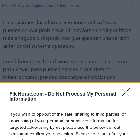
Expert Software Applications
/
Enlace Externo
En ocasiones, las últimas versiones del software
pueden causar problemas al instalarse en dispositivos
más antiguos o dispositivos que ejecutan una versión
anterior del sistema operativo.
Los fabricantes de software suelen solucionar estos
problemas, pero puede llevarles algún tiempo.
Mientras tanto, puedes descargar e instalar una
versión anterior de
Mindomo Desktop 10.4.1
.
FileHorse.com -
Do Not Process My Personal
Information
Para aquellos interesados en descargar la versión más
reciente de
Mindomo Desktop for Mac
o leer nuestra
If you wish to opt-out of the sale, sharing to third parties, or
reseña, simplemente haz
clic aquí
.
processing of your personal or sensitive information for
targeted advertising by us, please use the below opt-out
Todas las versiones antiguas distribuidas en nuestro
section to confirm your selection. Please note that after your
sitio web son completamente libres de virus y están