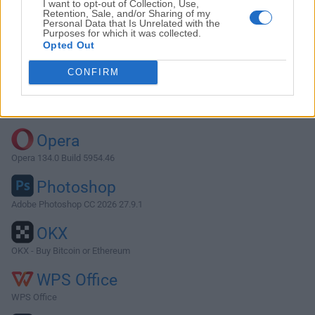
I want to opt-out of Collection, Use,
Retention, Sale, and/or Sharing of my
Personal Data that Is Unrelated with the
Purposes for which it was collected.
Descargar Mindomo Desktop 10.4.1
Opted Out
¿Por qué se publica esta aplicación en FileHorse? (
Más
CONFIRM
información
)
Top Descargas
Opera
Opera 134.0 Build 5954.46
Photoshop
Adobe Photoshop CC 2026 27.9.1
OKX
OKX - Buy Bitcoin or Ethereum
WPS Office
WPS Office