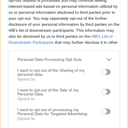
opt-out request is processed you may continue seeing
interest-based ads based on personal information utilized by
disponibles para su descarga sin costo alguno.
us or personal information disclosed to third parties prior to
your opt-out. You may separately opt-out of the further
Nos encantaría saber de ti
disclosure of your personal information by third parties on the
IAB’s list of downstream participants. This information may
Si tienes alguna pregunta o idea que desees compartir
also be disclosed by us to third parties on the
IAB’s List of
con nosotros, dirígete a nuestra
página de contacto
y
Downstream Participants
that may further disclose it to other
third parties.
háznoslo saber. ¡Valoramos tu opinión!
Personal Data Processing Opt Outs
I want to opt-out of the Sharing of my
personal data.
Opted In
I want to opt-out of the Sale of my
Personal Data.
Opted In
I want to opt-out of processing my
Personal Data for Targeted Advertising.
Opted In