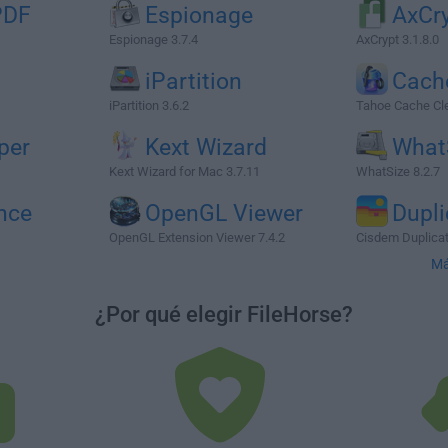
PDF
Espionage
AxCr
Espionage 3.7.4
AxCrypt 3.1.8.0
iPartition
Cach
iPartition 3.6.2
Tahoe Cache Cle
per
Kext Wizard
What
Kext Wizard for Mac 3.7.11
WhatSize 8.2.7
nce
OpenGL Viewer
Dupli
OpenGL Extension Viewer 7.4.2
Cisdem Duplicat
Má
¿Por qué elegir FileHorse?