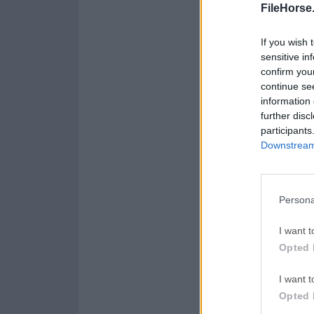
FileHorse
Opera 134.0 Build 5954.
WPS Offi
If you wish 
WPS Office
sensitive in
confirm you
Malwareb
continue se
information 
Malwarebytes 5.25.2
further disc
AdGuard
participants
Downstream 
AdGuard VPN for Mac 2.
Persona
Acerca de MacPilot
I want t
MacPilot te da el po
Opted 
de poder sin explot
a todas ellas con la 
I want t
comandos ni operaci
Opted 
sonido de inicio, añ