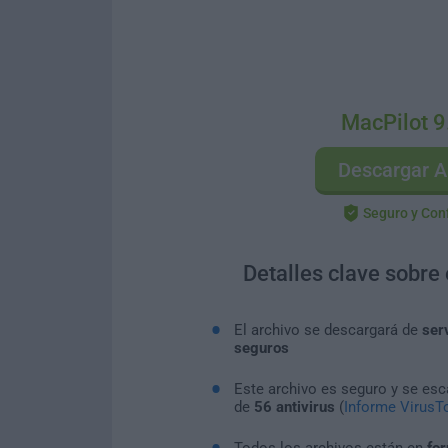
MacPilot 9
Descargar A
Seguro y Con
Detalles clave sobre
El archivo se descargará de
ser
seguros
Este archivo es seguro y se es
de
56 antivirus
(
Informe VirusTo
Todos los archivos están en
for