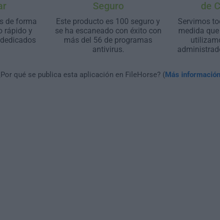
ar
Seguro
de 
s de forma
Este producto es 100 seguro y
Servimos to
o rápido y
se ha escaneado con éxito con
medida que 
 dedicados
más del 56 de programas
utilizam
antivirus.
administrad
¿Por qué se publica esta aplicación en FileHorse? (
Más informació