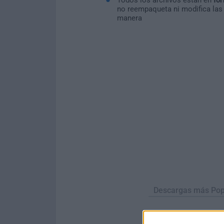
no reempaqueta ni modifica las
manera
Descargas más Pop
Opera