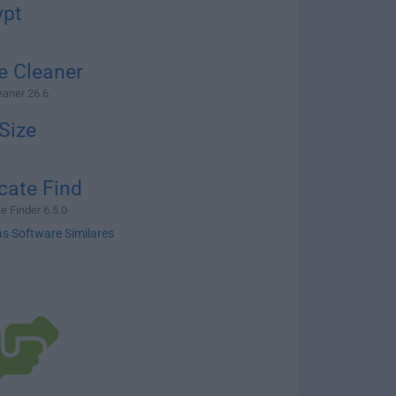
ypt
e Cleaner
aner 26.6
Size
cate Find
e Finder 6.5.0
s Software Similares