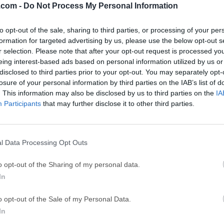
.com -
Do Not Process My Personal Information
26
Adobe Photoshop CC 2026 27.9.1
OKX - Buy Bitco
ce
Adobe Acrobat
Clea
to opt-out of the sale, sharing to third parties, or processing of your per
formation for targeted advertising by us, please use the below opt-out s
Adobe Acrobat Pro 2026.001.21771
Cleamio 3.4.0
r selection. Please note that after your opt-out request is processed y
ytes
TradingView
Clea
eing interest-based ads based on personal information utilized by us or
disclosed to third parties prior to your opt-out. You may separately opt-
TradingView - Track All Markets
CleanMyMac X 5
losure of your personal information by third parties on the IAB’s list of
 VPN
LockWiper
Parti
. This information may also be disclosed by us to third parties on the
IA
Participants
that may further disclose it to other third parties.
9.0
iMyFone LockWiper 8.1.3
EaseUS Partitio
Softw
l Data Processing Opt Outs
o opt-out of the Sharing of my personal data.
der de UNIX y la simplicidad de Macintosh, lo que significa un
In
ar en tus manos. ¡Usa MacPilot para desbloquear más de 1,200 
interfaz de usuario de Macintosh, fácil y familiar.¡Sin herramien
o opt-out of the Sale of my Personal Data.
ones de archivo complicadas!Muestra archivos ocultos en el Fin
In
ade espaciadores y pilas al Dock, cambia el formato de archivo 