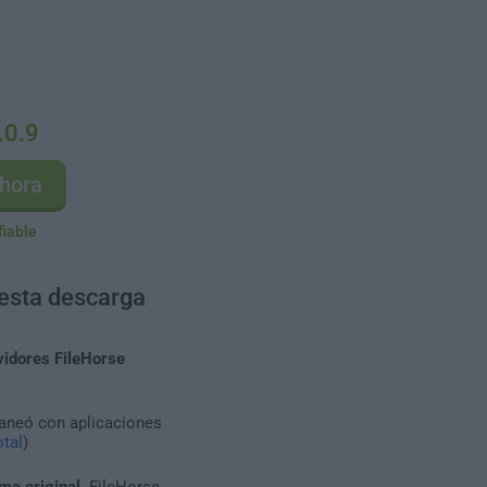
.0.9
hora
fiable
 esta descarga
vidores FileHorse
caneó con aplicaciones
tal
)
ma original
. FileHorse