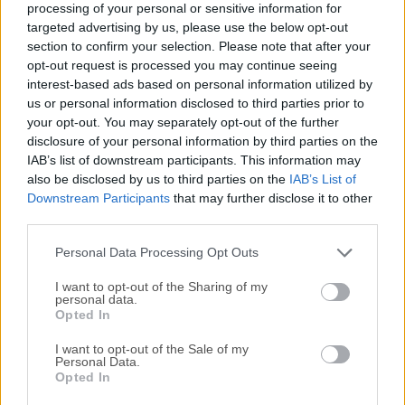
Macintosh, lo que significa una cantidad fenomenal de
processing of your personal or sensitive information for
poder sin explotar en tus manos. ¡Usa MacPilot para
targeted advertising by us, please use the below opt-out
desbloquear más de 1,200 funciones y acceder a todas
section to confirm your selection. Please note that after your
opt-out request is processed you may continue seeing
ellas con la interfaz de usuario de Macintosh, fácil y
interest-based ads based on personal information utilized by
familiar.¡Sin herramientas de línea de comandos ni
us or personal information disclosed to third parties prior to
operaciones de archivo complicadas!Muestra archivos
your opt-out. You may separately opt-out of the further
ocultos en el Finder, desactiva el sonido de inicio, añade
disclosure of your personal information by third parties on the
espaciadores y pilas al Dock, cambia el formato de archivo
IAB’s list of downstream participants. This information may
de las capturas de pantalla, ejecuta herramientas de
also be disclosed by us to third parties on the
IAB’s List of
mantenimiento, ajusta la configuración de red, fuerza el
Downstream Participants
that may further disclose it to other
third parties.
vaciado de la Papelera y mucho más.Mantente asombrado
y ocupado durante días mientras descub...
Personal Data Processing Opt Outs
I want to opt-out of the Sharing of my
personal data.
Opted In
I want to opt-out of the Sale of my
Personal Data.
Opted In