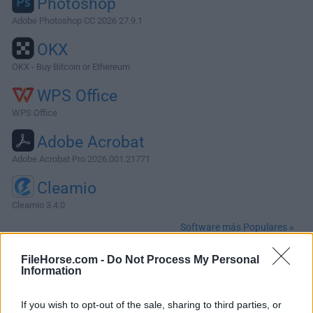
Photoshop
Adobe Photoshop CC 2026 27.9.1
OKX
OKX - Buy Bitcoin or Ethereum
WPS Office
WPS Office
Adobe Acrobat
Adobe Acrobat Pro 2026.001.21771
Cleamio
Cleamio 3.4.0
Software más Populares »
FileHorse.com -
Do Not Process My Personal
Acerca de MacPilot
Information
MacPilot te da el poder de UNIX y la simplicidad de
If you wish to opt-out of the sale, sharing to third parties, or