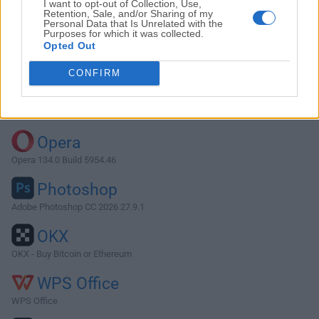
I want to opt-out of Collection, Use,
Retention, Sale, and/or Sharing of my
Personal Data that Is Unrelated with the
Purposes for which it was collected.
Descargar LibreOffice 24.8.2
Opted Out
¿Por qué se publica esta aplicación en FileHorse? (
Más
CONFIRM
información
)
Top Descargas
Opera
Opera 134.0 Build 5954.46
Photoshop
Adobe Photoshop CC 2026 27.9.1
OKX
OKX - Buy Bitcoin or Ethereum
WPS Office
WPS Office