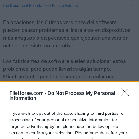
The Document Foundation
/
Enlace Externo
En ocasiones, las últimas versiones del software
pueden causar problemas al instalarse en dispositivos
más antiguos o dispositivos que ejecutan una versión
anterior del sistema operativo.
Los fabricantes de software suelen solucionar estos
problemas, pero puede llevarles algún tiempo.
Mientras tanto, puedes descargar e instalar una
versión anterior de
LibreOffice 24.8.2
.
FileHorse.com -
Do Not Process My Personal
Information
Para aquellos interesados en descargar la versión más
reciente de
LibreOffice for Mac
o leer nuestra reseña,
If you wish to opt-out of the sale, sharing to third parties, or
simplemente haz
clic aquí
.
processing of your personal or sensitive information for
targeted advertising by us, please use the below opt-out
Todas las versiones antiguas distribuidas en nuestro
section to confirm your selection. Please note that after your
sitio web son completamente libres de virus y están