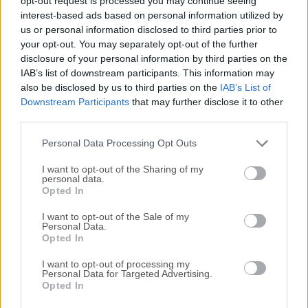
opt-out request is processed you may continue seeing
interest-based ads based on personal information utilized by
disponibles para su descarga sin costo alguno.
us or personal information disclosed to third parties prior to
your opt-out. You may separately opt-out of the further
Nos encantaría saber de ti
disclosure of your personal information by third parties on the
IAB’s list of downstream participants. This information may
Si tienes alguna pregunta o idea que desees compartir
also be disclosed by us to third parties on the
IAB’s List of
con nosotros, dirígete a nuestra
página de contacto
y
Downstream Participants
that may further disclose it to other
third parties.
háznoslo saber. ¡Valoramos tu opinión!
Personal Data Processing Opt Outs
I want to opt-out of the Sharing of my
personal data.
Opted In
I want to opt-out of the Sale of my
Personal Data.
Opted In
I want to opt-out of processing my
Personal Data for Targeted Advertising.
Opted In