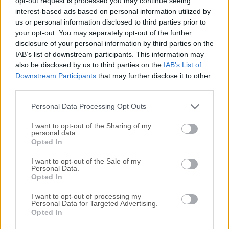
opt-out request is processed you may continue seeing
interest-based ads based on personal information utilized by
disponibles para su descarga sin costo alguno.
us or personal information disclosed to third parties prior to
your opt-out. You may separately opt-out of the further
Nos encantaría saber de ti
disclosure of your personal information by third parties on the
IAB’s list of downstream participants. This information may
Si tienes alguna pregunta o idea que desees compartir
also be disclosed by us to third parties on the
IAB’s List of
con nosotros, dirígete a nuestra
página de contacto
y
Downstream Participants
that may further disclose it to other
third parties.
háznoslo saber. ¡Valoramos tu opinión!
Personal Data Processing Opt Outs
I want to opt-out of the Sharing of my
personal data.
Opted In
I want to opt-out of the Sale of my
Personal Data.
Opted In
I want to opt-out of processing my
Personal Data for Targeted Advertising.
Opted In