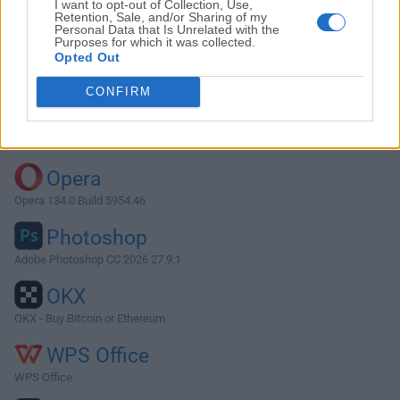
I want to opt-out of Collection, Use,
Retention, Sale, and/or Sharing of my
Personal Data that Is Unrelated with the
Purposes for which it was collected.
Descargar Krita 3.3.0
Opted Out
¿Por qué se publica esta aplicación en FileHorse? (
Más
CONFIRM
información
)
Top Descargas
Opera
Opera 134.0 Build 5954.46
Photoshop
Adobe Photoshop CC 2026 27.9.1
OKX
OKX - Buy Bitcoin or Ethereum
WPS Office
WPS Office