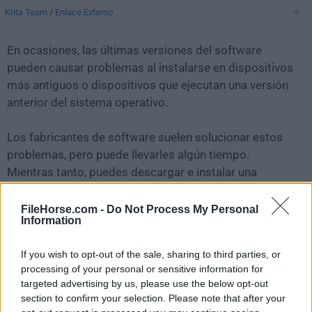
Krita Team
/
Enlace Externo
En ocasiones, las últimas versiones del software
pueden causar problemas al instalarse en dispositivos
más antiguos o dispositivos que ejecutan una versión
anterior del sistema operativo.
Los fabricantes de software suelen solucionar estos
problemas, pero puede llevarles algún tiempo.
Mientras tanto, puedes descargar e instalar una
versión anterior de
Krita 3.3.0
.
FileHorse.com -
Do Not Process My Personal
Information
Para aquellos interesados en descargar la versión más
reciente de
Krita for Mac
o leer nuestra reseña,
If you wish to opt-out of the sale, sharing to third parties, or
simplemente haz
clic aquí
.
processing of your personal or sensitive information for
targeted advertising by us, please use the below opt-out
Todas las versiones antiguas distribuidas en nuestro
section to confirm your selection. Please note that after your
sitio web son completamente libres de virus y están