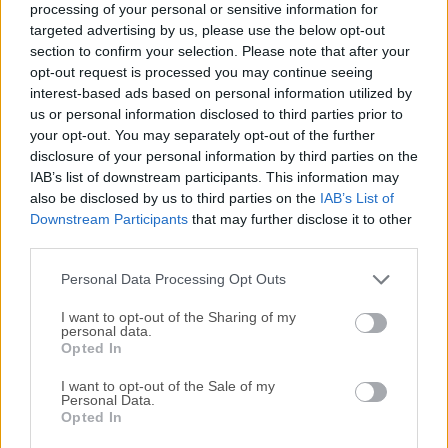
escritorio con cancelación de ruido para macOS, que
processing of your personal or sensitive information for
elimina el ruido de fondo durante las llamadas. Funciona
targeted advertising by us, please use the below opt-out
bidireccionalmente, lo que significa que no escucharás el
section to confirm your selection. Please note that after your
opt-out request is processed you may continue seeing
ruido procedente de otros participantes en la llamada, y
interest-based ads based on personal information utilized by
ellos no escucharán el ruido procedente de ti. El software
us or personal information disclosed to third parties prior to
de cancelación de ruido funciona sin problemas en tiempo
your opt-out. You may separately opt-out of the further
real y sin retrasos, por lo que tus llamadas serán
disclosure of your personal information by third parties on the
ininterrumpidas y completamente sin ruido. Reconoce y
IAB’s list of downstream participants. This information may
elimina el ruido de fondo en las llamadas en tiempo real,
also be disclosed by us to third parties on the
IAB’s List of
dejando solo tu voz limpia.La mejor tecnología de
Downstream Participants
that may further disclose it to other
third parties.
cancelación de ruido impulsada por IA del mundo que se
adapta a tu voz y mejora con el ti...
Personal Data Processing Opt Outs
I want to opt-out of the Sharing of my
personal data.
Opted In
I want to opt-out of the Sale of my
Personal Data.
Opted In