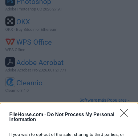
Photoshop
Adobe Photoshop CC 2026 27.9.1
OKX
OKX - Buy Bitcoin or Ethereum
WPS Office
WPS Office
Adobe Acrobat
Adobe Acrobat Pro 2026.001.21771
Cleamio
Cleamio 3.4.0
Software más Populares »
FileHorse.com -
Do Not Process My Personal
Acerca de Krisp for Mac
Information
Krisp para Mac es tu nueva y amigable aplicación de
If you wish to opt-out of the sale, sharing to third parties, or