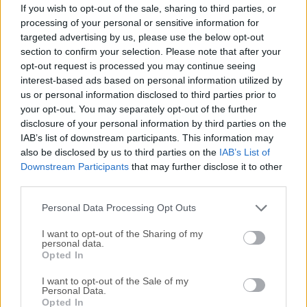
abierto y aplicación de streaming que ha ganado una
If you wish to opt-out of the sale, sharing to third parties, or
inmensa popularidad en varias plataformas por su
processing of your personal or sensitive information for
capacidad no solo de reproducir fácilmente contenido de
targeted advertising by us, please use the below opt-out
grandes bibliotecas multimedia locales, sino también de
section to confirm your selection. Please note that after your
opt-out request is processed you may continue seeing
expandir su potencial de streaming añadiendo plugins
interest-based ads based on personal information utilized by
personalizados para fuentes multimedia P2P.Diseñado
us or personal information disclosed to third parties prior to
como sucesor de un popular reproductor multimedia XBMC,
your opt-out. You may separately opt-out of the further
este software de cine en casa multiplataforma alberga una
disclosure of your personal information by third parties on the
increíble variedad de herramientas para el acceso,
IAB’s list of downstream participants. This information may
organización y streaming sin esfuerzo de contenido
also be disclosed by us to third parties on the
IAB’s List of
multimedia de diversas fuentes, incluyendo archivos
Downstream Participants
that may further disclose it to other
third parties.
locales, recursos compartidos de red y servicios de
streaming online. Con soporte integrado para todos ...
Lee
Personal Data Processing Opt Outs
mas »
I want to opt-out of the Sharing of my
personal data.
Opted In
I want to opt-out of the Sale of my
Personal Data.
Opted In