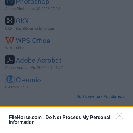
Photoshop
Adobe Photoshop CC 2026 27.9.1
OKX
OKX - Buy Bitcoin or Ethereum
WPS Office
WPS Office
Adobe Acrobat
Adobe Acrobat Pro 2026.001.21771
Cleamio
Cleamio 3.4.0
Software más Populares »
Acerca de Kodi for Mac
FileHorse.com -
Do Not Process My Personal
Information
Kodi para Mac es un reproductor multimedia de código