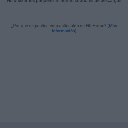
No utilizamos paquetes ni administradores de descargas
¿Por qué se publica esta aplicación en FileHorse? (
Más
información
)