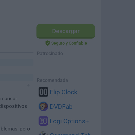
Descargar
Seguro y Confiable
Patrocinado
Recomendada
Flip Clock
n causar
dispositivos
DVDFab
Logi Options+
oblemas, pero