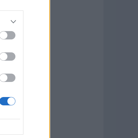
7.9.1
w
kets
PN
ás Populares »