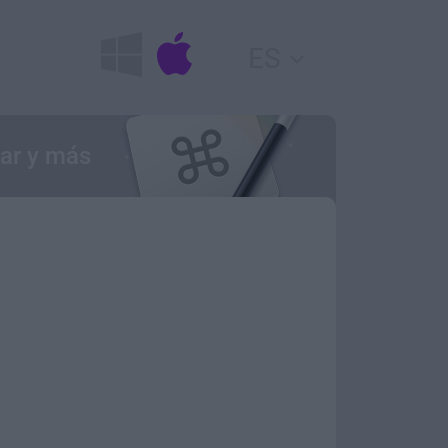
ES
tar y más