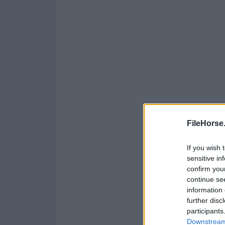
FileHorse
If you wish 
sensitive in
confirm you
continue se
information 
further disc
participants
Downstream 