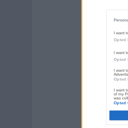
Persona
I want t
Opted 
I want t
Opted 
I want 
Advertis
Opted 
I want t
of my P
was col
Opted 