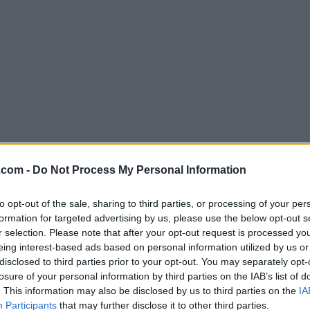
.com -
Do Not Process My Personal Information
Descargar Keyboard Maestro 11.
to opt-out of the sale, sharing to third parties, or processing of your per
¿Por qué se publica esta aplicación en FileHorse? (
Más in
formation for targeted advertising by us, please use the below opt-out s
r selection. Please note that after your opt-out request is processed y
Imágenes
eing interest-based ads based on personal information utilized by us or
disclosed to third parties prior to your opt-out. You may separately opt-
losure of your personal information by third parties on the IAB’s list of
. This information may also be disclosed by us to third parties on the
IA
Participants
that may further disclose it to other third parties.