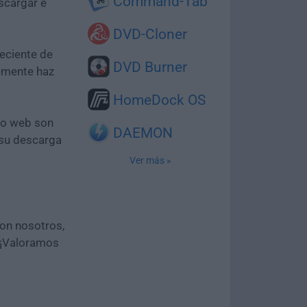
Command-Tab
scargar e
DVD-Cloner
eciente de
DVD Burner
lemente haz
HomeDock OS
tio web son
DAEMON
 su descarga
Ver más »
con nosotros,
 ¡Valoramos