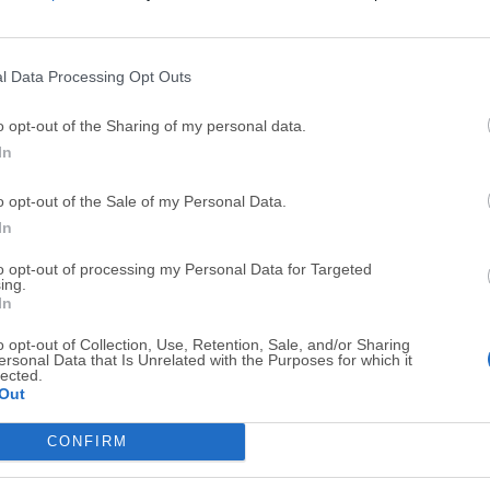
Top Descargas
l Data Processing Opt Outs
Opera
Photoshop
o opt-out of the Sharing of my personal data.
Opera 134.0 Build 5954.26
Adobe Photoshop CC 2026 2
In
OKX
WPS Office
o opt-out of the Sale of my Personal Data.
OKX - Buy Bitcoin or Ethereum
WPS Office
In
Adobe Acrobat
Cleamio
to opt-out of processing my Personal Data for Targeted
ing.
Adobe Acrobat Pro 2026.001.21771
Cleamio 3.4.0
In
Malwarebytes
TradingVie
o opt-out of Collection, Use, Retention, Sale, and/or Sharing
Malwarebytes 5.25.2
TradingView - Track All Mar
ersonal Data that Is Unrelated with the Purposes for which it
lected.
Out
CleanMyMac
AdGuard V
CleanMyMac X 5.2.10
AdGuard VPN for Mac 2.9.0
CONFIRM
Software m