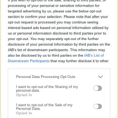
ofrece a usuarios de todos los niveles de conocimiento
processing of your personal or sensitive information for
técnico la capacidad de comprimir y extraer archivos en
targeted advertising by us, please use the below opt-out
varios formatos compatibles de forma fácil, rápida y
section to confirm your selection. Please note that after your
fiable.Viene como una herramienta independiente que se
opt-out request is processed you may continue seeing
puede usar dentro de una sencilla interfaz de usuario de
interest-based ads based on personal information utilized by
arrastrar y soltar, y como un servicio en segundo plano
us or personal information disclosed to third parties prior to
accesible desde una aplicación de Terminal basada en
your opt-out. You may separately opt-out of the further
disclosure of your personal information by third parties on the
comandos.Este enfoque altamente versátil lo hace
IAB’s list of downstream participants. This information may
atractivo tanto para usuarios novatos como
also be disclosed by us to third parties on the
IAB’s List of
experimentados, especialmente porque es completamente
Downstream Participants
that may further disclose it to other
gratuito.La aplicación es compatible con una amplia gama
third parties.
de formatos de compresión (incluidos los más populares
Zip y 7Z), aún más formatos de extracci�...
Personal Data Processing Opt Outs
I want to opt-out of the Sharing of my
personal data.
Opted In
I want to opt-out of the Sale of my
Personal Data.
Opted In