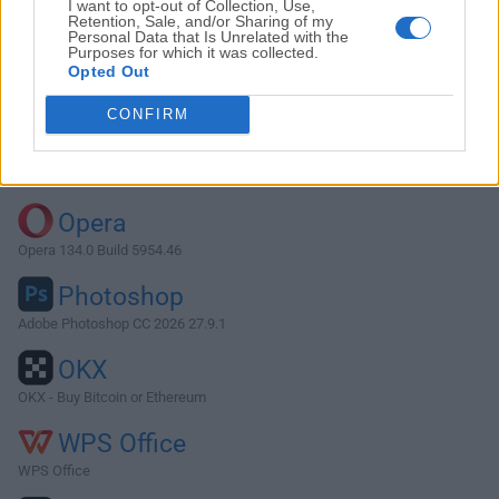
I want to opt-out of Collection, Use,
Retention, Sale, and/or Sharing of my
Personal Data that Is Unrelated with the
Purposes for which it was collected.
Descargar Java JDK 12.0.1
Opted Out
¿Por qué se publica esta aplicación en FileHorse? (
Más
CONFIRM
información
)
Top Descargas
Opera
Opera 134.0 Build 5954.46
Photoshop
Adobe Photoshop CC 2026 27.9.1
OKX
OKX - Buy Bitcoin or Ethereum
WPS Office
WPS Office