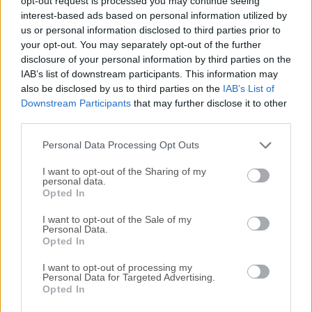
opt-out request is processed you may continue seeing
interest-based ads based on personal information utilized by
disponibles para su descarga sin costo alguno.
us or personal information disclosed to third parties prior to
your opt-out. You may separately opt-out of the further
Nos encantaría saber de ti
disclosure of your personal information by third parties on the
IAB’s list of downstream participants. This information may
Si tienes alguna pregunta o idea que desees compartir
also be disclosed by us to third parties on the
IAB’s List of
con nosotros, dirígete a nuestra
página de contacto
y
Downstream Participants
that may further disclose it to other
third parties.
háznoslo saber. ¡Valoramos tu opinión!
Personal Data Processing Opt Outs
I want to opt-out of the Sharing of my
personal data.
Opted In
I want to opt-out of the Sale of my
Personal Data.
Opted In
I want to opt-out of processing my
Personal Data for Targeted Advertising.
Opted In