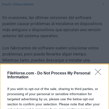
Oracle
/
Enlace Externo
En ocasiones, las últimas versiones del software
pueden causar problemas al instalarse en dispositivos
más antiguos o dispositivos que ejecutan una versión
anterior del sistema operativo.
Los fabricantes de software suelen solucionar estos
problemas, pero puede llevarles algún tiempo.
Mientras tanto, puedes descargar e instalar una
versión anterior de
Java JDK 12.0.1
.
FileHorse.com -
Do Not Process My Personal
Information
Para aquellos interesados en descargar la versión más
reciente de
Java Development Kit for Mac
o leer
If you wish to opt-out of the sale, sharing to third parties, or
nuestra reseña, simplemente haz
clic aquí
.
processing of your personal or sensitive information for
targeted advertising by us, please use the below opt-out
Todas las versiones antiguas distribuidas en nuestro
section to confirm your selection. Please note that after your
sitio web son completamente libres de virus y están