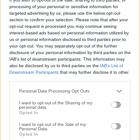
salud y la productividad. ¡Protege tus ojos del impacto
processing of your personal or sensitive information for
negativo de la pantalla del Mac!Las 2 características más
targeted advertising by us, please use the below opt-out
populares del programa que probablemente te trajeron aquí
section to confirm your selection. Please note that after your
son: Puedes disminuir la cantidad de luz azul emitida por la
opt-out request is processed you may continue seeing
pantalla y controlar el brillo sin parpadeo PWM. Existen
interest-based ads based on personal information utilized by
varios modos y tipos diferentes de la aplicación. Estos son
us or personal information disclosed to third parties prior to
básicamente algunos valores preestablecidos que muchas
your opt-out. You may separately opt-out of the further
disclosure of your personal information by third parties on the
personas utilizan. Además de esto, puedes personalizar
IAB’s list of downstream participants. This information may
mucho la herramienta.Por defecto, funciona
also be disclosed by us to third parties on the
IAB’s List of
automáticamente y detecta si es de día o de noche.
Downstream Participants
that may further disclose it to other
Basándose en eso, cambiará la temperatura de color y el
third parties.
brillo de tu pantalla. Cuando abres el panel de control del
programa,...
Personal Data Processing Opt Outs
I want to opt-out of the Sharing of my
personal data.
Opted In
I want to opt-out of the Sale of my
Personal Data.
Opted In