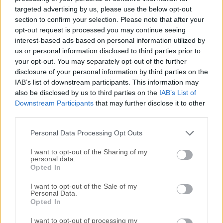
código abierto para convertir archivos de video de casi
targeted advertising by us, please use the below opt-out
cualquier formato a una selección de códecs modernos y
section to confirm your selection. Please note that after your
ampliamente compatibles.Permite a cualquiera preparar
opt-out request is processed you may continue seeing
fácilmente sus videos de cámara para ser reproducidos en
interest-based ads based on personal information utilized by
una amplia variedad de dispositivos, incluyendo todas las
us or personal information disclosed to third parties prior to
versiones de iPhones, iPads, Apple TVs, teléfonos Android,
your opt-out. You may separately opt-out of the further
disclosure of your personal information by third parties on the
tablets Android y más. Por supuesto, la aplicación es
IAB’s list of downstream participants. This information may
totalmente compatible con uno de los procesos de
also be disclosed by us to third parties on the
IAB’s List of
conversión de video más populares de todos los tiempos:
Downstream Participants
that may further disclose it to other
la transferencia de películas de tus DVDs a tu disco duro
third parties.
convirtiéndolos en archivos en formato MPEG-4. Puedes...
Personal Data Processing Opt Outs
I want to opt-out of the Sharing of my
personal data.
Opted In
I want to opt-out of the Sale of my
Personal Data.
Opted In
I want to opt-out of processing my