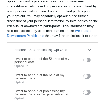
opt-out request is processed you may continue seeing
aplicación.
interest-based ads based on personal information utilized by
us or personal information disclosed to third parties prior to
Preguntas Frecuentes
your opt-out. You may separately opt-out of the further
disclosure of your personal information by third parties on the
¿Cuál es la diferencia entre copia de seguridad y
IAB’s list of downstream participants. This information may
also be disclosed by us to third parties on the
IAB’s List of
sincronización?
Downstream Participants
that may further disclose it to other
La copia de seguridad crea una copia unidireccional de
third parties.
tus archivos para fines de recuperación, mientras que
la sincronización asegura que dos ubicaciones
Personal Data Processing Opt Outs
permanezcan idénticas al actualizar los archivos en
I want to opt-out of the Sharing of my
ambas direcciones.
personal data.
Opted In
¿Puede GoodSync funcionar sin conexión a internet?
I want to opt-out of the Sale of my
Personal Data.
Sí, funciona en redes locales y unidades externas sin
Opted In
necesidad de conexión a internet.
I want to opt-out of processing my
Personal Data for Targeted Advertising.
¿Qué tan seguro es GoodSync?
Opted In
Utiliza cifrado AES-256 para proteger tus datos