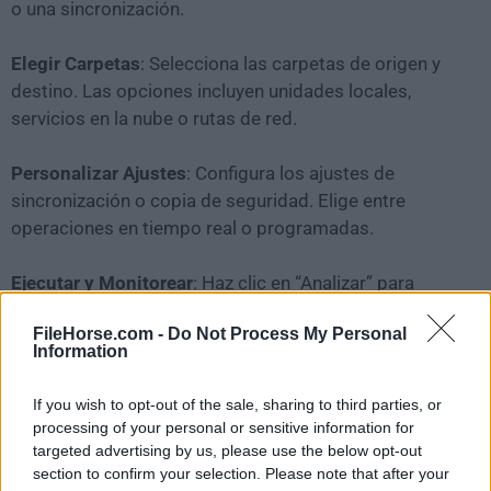
o una sincronización.
Elegir Carpetas
: Selecciona las carpetas de origen y
destino. Las opciones incluyen unidades locales,
servicios en la nube o rutas de red.
Personalizar Ajustes
: Configura los ajustes de
sincronización o copia de seguridad. Elige entre
operaciones en tiempo real o programadas.
Ejecutar y Monitorear
: Haz clic en “Analizar” para
previsualizar los cambios y en “Sincronizar” para
FileHorse.com -
Do Not Process My Personal
ejecutar la tarea. Monitorea el progreso en el gestor
Information
de tareas.
If you wish to opt-out of the sale, sharing to third parties, or
Opciones Avanzadas
: Para flujos de trabajo
processing of your personal or sensitive information for
complejos, explora la creación de scripts y la
targeted advertising by us, please use the below opt-out
automatización a través de la línea de comandos de la
section to confirm your selection. Please note that after your