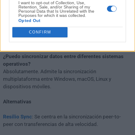
I want to opt-out of Collection, Use,
durante la transferencia y el almacenamiento,
Retention, Sale, and/or Sharing of my
asegurando un alto nivel de seguridad.
Personal Data that Is Unrelated with the
Purposes for which it was collected.
Opted Out
¿GoodSync admite el control de versiones?
CONFIRM
Sí, te permite guardar versiones anteriores de tus
archivos y restaurarlas según sea necesario.
¿Puedo sincronizar datos entre diferentes sistemas
operativos?
Absolutamente. Admite la sincronización
multiplataforma entre Windows, macOS, Linux y
dispositivos móviles.
Alternativas
Resilio Sync
: Se centra en la sincronización peer-to-
peer con transferencias de alta velocidad.