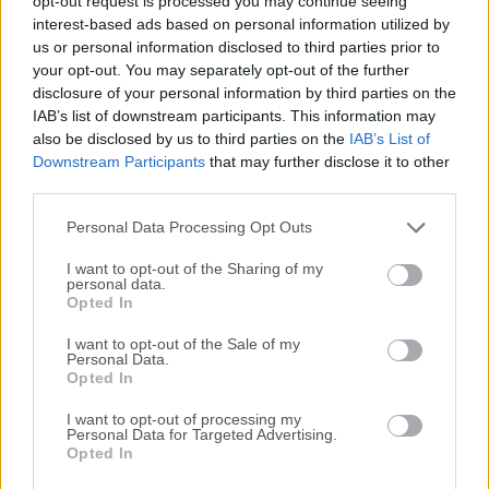
opt-out request is processed you may continue seeing
interest-based ads based on personal information utilized by
disponibles para su descarga sin costo alguno.
us or personal information disclosed to third parties prior to
your opt-out. You may separately opt-out of the further
Nos encantaría saber de ti
disclosure of your personal information by third parties on the
IAB’s list of downstream participants. This information may
Si tienes alguna pregunta o idea que desees compartir
also be disclosed by us to third parties on the
IAB’s List of
con nosotros, dirígete a nuestra
página de contacto
y
Downstream Participants
that may further disclose it to other
third parties.
háznoslo saber. ¡Valoramos tu opinión!
Personal Data Processing Opt Outs
I want to opt-out of the Sharing of my
personal data.
Opted In
I want to opt-out of the Sale of my
Personal Data.
Opted In
I want to opt-out of processing my
Personal Data for Targeted Advertising.
Opted In