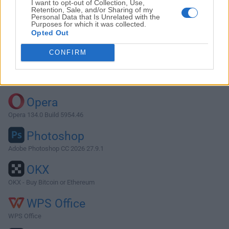
I want to opt-out of Collection, Use,
Retention, Sale, and/or Sharing of my
Personal Data that Is Unrelated with the
Purposes for which it was collected.
Descargar GNS3 2.2.40.1
Opted Out
¿Por qué se publica esta aplicación en FileHorse? (
Más
CONFIRM
información
)
Top Descargas
Opera
Opera 134.0 Build 5954.46
Photoshop
Adobe Photoshop CC 2026 27.9.1
OKX
OKX - Buy Bitcoin or Ethereum
WPS Office
WPS Office