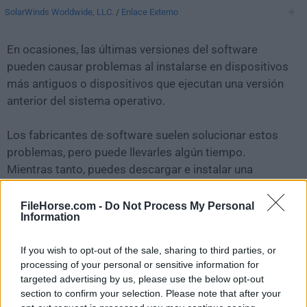
SolarWinds Worldwide, LLC.
/
Enlace Externo
En ocasiones, las últimas versiones del software
pueden causar problemas al instalarse en dispositivos
más antiguos o dispositivos que ejecutan una versión
anterior del sistema operativo.
Los fabricantes de software suelen solucionar estos
problemas, pero puede llevarles algún tiempo.
Mientras tanto, puedes descargar e instalar una
versión anterior de
GNS3 2.2.40.1
.
FileHorse.com -
Do Not Process My Personal
Information
Para aquellos interesados en descargar la versión más
reciente de
GNS3 for Mac
o leer nuestra reseña,
If you wish to opt-out of the sale, sharing to third parties, or
simplemente haz
clic aquí
.
processing of your personal or sensitive information for
targeted advertising by us, please use the below opt-out
Todas las versiones antiguas distribuidas en nuestro
section to confirm your selection. Please note that after your
sitio web son completamente libres de virus y están