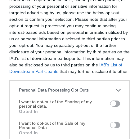
processing of your personal or sensitive information for
funcionan las redes reales, todo ello sin necesidad de tener
targeted advertising by us, please use the below opt-out
hardware de red dedicado como routers y
section to confirm your selection. Please note that after your
switches.También se puede utilizar para experimentar con
opt-out request is processed you may continue seeing
funcionalidades o para verificar configuraciones que
interest-based ads based on personal information utilized by
necesitan ser implementadas posteriormente en
us or personal information disclosed to third parties prior to
dispositivos reales.Construye, Diseña y Prueba tu red en un
your opt-out. You may separately opt-out of the further
entorno virtual libre de riesgos y accede a la comunidad de
disclosure of your personal information by third parties on the
IAB’s list of downstream participants. This information may
redes más grande para obtener ayuda.Ya sea que estés
also be disclosed by us to third parties on the
IAB’s List of
estudiando para tu primer examen de redes o construyendo
Downstream Participants
that may further disclose it to other
una red de telecomunicaciones a nivel estatal, GNS3 para
third parties.
macOS ofrece una forma fácil de diseñar y construir redes
de cualquier tamaño sin necesidad de h...
Personal Data Processing Opt Outs
I want to opt-out of the Sharing of my
personal data.
Opted In
I want to opt-out of the Sale of my
Personal Data.
Opted In