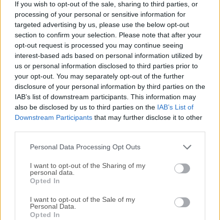
If you wish to opt-out of the sale, sharing to third parties, or
y de código abierto que apoya el pensamiento, el
processing of your personal or sensitive information for
intercambio de información y la realización de tareas en el
targeted advertising by us, please use the below opt-out
trabajo, en la escuela y en casa.El software puede usarse
section to confirm your selection. Please note that after your
para la creación de mapas mentales y el análisis de la
opt-out request is processed you may continue seeing
información contenida en los mapas mentales. Freeplane
interest-based ads based on personal information utilized by
us or personal information disclosed to third parties prior to
para macOS se ejecuta en cualquier sistema operativo que
your opt-out. You may separately opt-out of the further
tenga una versión actual de Java instalada.Puede
disclosure of your personal information by third parties on the
ejecutarse localmente o de forma portátil desde un
IAB’s list of downstream participants. This information may
almacenamiento extraíble como una unidad
also be disclosed by us to third parties on the
IAB’s List of
USB.Características y Aspectos Destacados Toma de notas
Downstream Participants
that may further disclose it to other
con nodos libremente posicionables y desconectados
third parties.
(post-it); Ordenación de ideas (nodos) en una jerarquía
Personal Data Processing Opt Outs
conectada por líneas (aristas); Clasifi...
I want to opt-out of the Sharing of my
personal data.
Opted In
I want to opt-out of the Sale of my
Personal Data.
Opted In