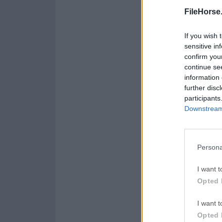
Opera 134.0 Build 5954.
FileHorse
WPS Offi
If you wish 
WPS Office
sensitive in
confirm you
Malwareb
continue se
Malwarebytes 5.25.2
information 
further disc
AdGuard
participants
AdGuard VPN for Mac 2.
Downstream 
Persona
Acerca de FreeFile
FreeFileSync para Ma
I want t
sincronizar carpeta
Opted 
ejecutando trabajos
visual durante el p
I want t
archivos puedes sinc
Opted 