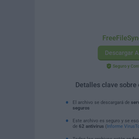
FreeFileSyn
Descargar A
Seguro y Con
Detalles clave sobre
El archivo se descargará de
ser
seguros
Este archivo es seguro y se es
de
62 antivirus
(
Informe VirusTo
Todos los archivos están en
for