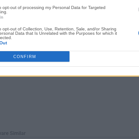
des es la cantidad de memoria libre disponible: Por cada 1 G
to opt-out of processing my Personal Data for Targeted
sincronizar aproximadamente 1.7 millones de pares de archivos
ing.
In
PrincipalesSincronización Bidireccional y...
o opt-out of Collection, Use, Retention, Sale, and/or Sharing
ersonal Data that Is Unrelated with the Purposes for which it
lected.
Out
CONFIRM
ware Similar