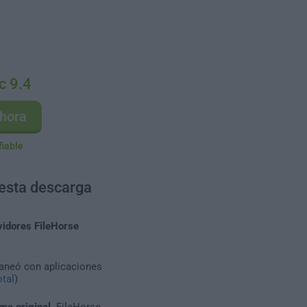
c 9.4
hora
fiable
 esta descarga
vidores FileHorse
caneó con aplicaciones
tal
)
ma original
. FileHorse