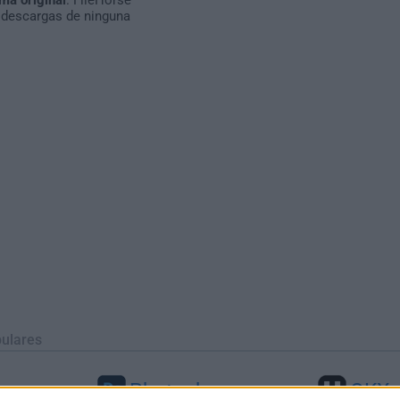
 descargas de ninguna
ulares
Photoshop
OKX