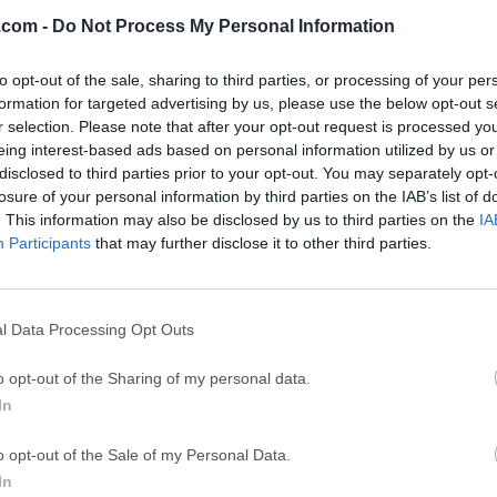
26
Adobe Photoshop CC 2026 27.9.1
OKX - Buy Bitco
.com -
Do Not Process My Personal Information
ce
Adobe Acrobat
Clea
to opt-out of the sale, sharing to third parties, or processing of your per
Adobe Acrobat Pro 2026.001.21771
Cleamio 3.4.0
formation for targeted advertising by us, please use the below opt-out s
r selection. Please note that after your opt-out request is processed y
ytes
TradingView
Clea
eing interest-based ads based on personal information utilized by us or
TradingView - Track All Markets
CleanMyMac X 5
disclosed to third parties prior to your opt-out. You may separately opt-
losure of your personal information by third parties on the IAB’s list of
 VPN
LockWiper
Parti
. This information may also be disclosed by us to third parties on the
IA
9.0
iMyFone LockWiper 8.1.3
EaseUS Partitio
Participants
that may further disclose it to other third parties.
Softw
l Data Processing Opt Outs
Sync for Mac
c es un software gratuito de código abierto que te ayuda a sin
o opt-out of the Sharing of my personal data.
s para Windows, Linux y macOS.Está diseñado para ahorrarte t
In
 de copia de seguridad, a la vez que proporciona una agradable 
roceso.FreeFileSync para macOS no impone limitaciones artificia
o opt-out of the Sale of my Personal Data.
ronizar. Prácticamente, el único factor limitante para trabajos 
In