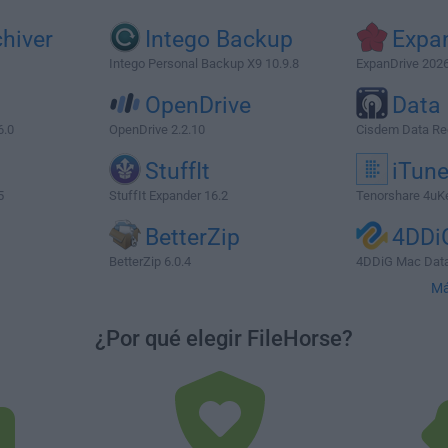
hiver
Intego Backup
Expa
Intego Personal Backup X9 10.9.8
ExpanDrive 2026
OpenDrive
Data
6.0
OpenDrive 2.2.10
Cisdem Data Rec
StuffIt
iTun
5
StuffIt Expander 16.2
Tenorshare 4uKe
BetterZip
4DDi
BetterZip 6.0.4
4DDiG Mac Data
Má
¿Por qué elegir FileHorse?