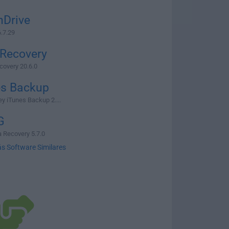
nDrive
.7.29
 Recovery
overy 20.6.0
es Backup
y iTunes Backup 2....
G
 Recovery 5.7.0
s Software Similares