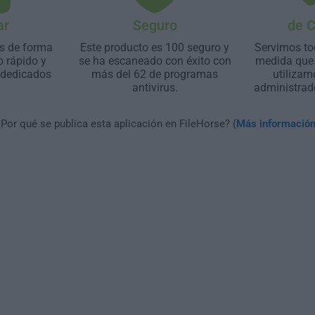
ar
Seguro
de 
s de forma
Este producto es 100 seguro y
Servimos to
o rápido y
se ha escaneado con éxito con
medida que 
 dedicados
más del 62 de programas
utilizam
antivirus.
administrad
¿Por qué se publica esta aplicación en FileHorse? (
Más informació