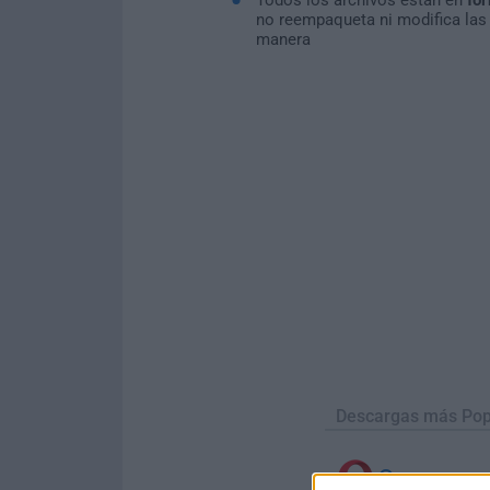
no reempaqueta ni modifica las
manera
Descargas más Pop
Opera