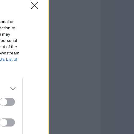
in or Ethereum
mio
sonal or
ection to
ou may
nMyMac
 personal
.2.10
out of the
 downstream
tion
B’s List of
n Master 1.4.0
are más Populares »
cronizar archivos y
iempo configurando y
retroalimentación
les sobre cuántos
de sincronización