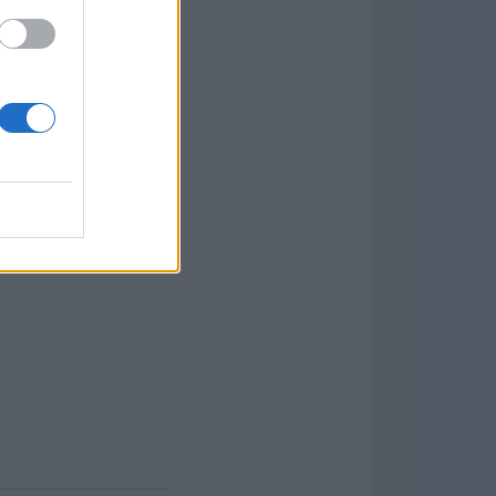
B de RAM,
 a la