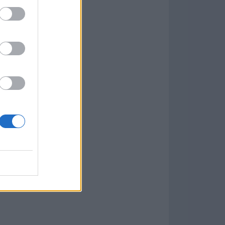
w
kets
PN
ás Populares »