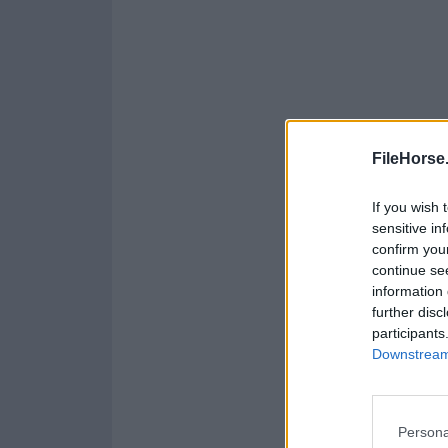
FileHorse
If you wish 
sensitive in
confirm you
continue se
information 
further disc
participants
Downstream 
Persona