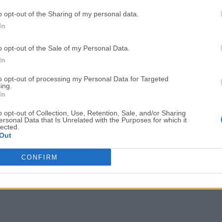
OKX - Buy Bitcoin or Ethereum
WPS Office
o opt-out of the Sharing of my personal data.
In
Adobe Acrobat
Cleamio
Adobe Acrobat Pro 2026.001.21771
Cleamio 3.4.0
o opt-out of the Sale of my Personal Data.
In
Malwarebytes
TradingVie
Malwarebytes 5.25.2
TradingView - Track All Mar
to opt-out of processing my Personal Data for Targeted
ing.
In
CleanMyMac
AdGuard V
CleanMyMac X 5.2.10
AdGuard VPN for Mac 2.9.0
o opt-out of Collection, Use, Retention, Sale, and/or Sharing
ersonal Data that Is Unrelated with the Purposes for which it
Software m
lected.
Out
CONFIRM