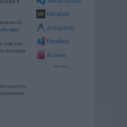
Visual Studio
scargar e
UltraEdit
eciente de
Antigravity
z
clic aquí
.
Parallels
tio web son
 su descarga
Access
Ver más »
con nosotros,
 ¡Valoramos