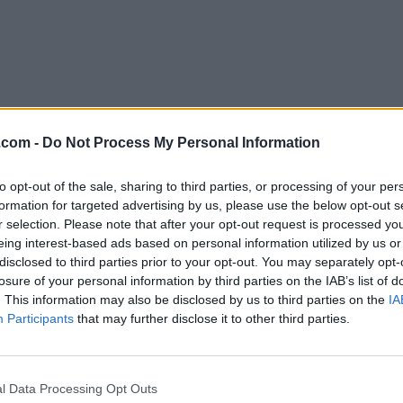
.com -
Do Not Process My Personal Information
to opt-out of the sale, sharing to third parties, or processing of your per
formation for targeted advertising by us, please use the below opt-out s
Descargar Firebird 2.5.9 (32-bit)
r selection. Please note that after your opt-out request is processed y
eing interest-based ads based on personal information utilized by us or
¿Por qué se publica esta aplicación en FileHorse? (
Más in
disclosed to third parties prior to your opt-out. You may separately opt-
losure of your personal information by third parties on the IAB’s list of
Top Descargas
. This information may also be disclosed by us to third parties on the
IA
Participants
that may further disclose it to other third parties.
Opera
Photoshop
Opera 134.0 Build 5954.26
Adobe Photoshop CC 2026 2
l Data Processing Opt Outs
OKX
WPS Office