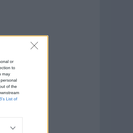
sonal or
ection to
ou may
 personal
formación
)
out of the
 downstream
B’s List of
7.9.1