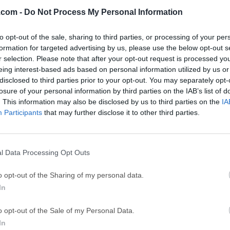
46
Adobe Photoshop CC 2026 27.9.1
OKX - Buy Bitco
.com -
Do Not Process My Personal Information
ce
Adobe Acrobat
Clea
to opt-out of the sale, sharing to third parties, or processing of your per
Adobe Acrobat Pro 2026.001.21771
Cleamio 3.4.0
formation for targeted advertising by us, please use the below opt-out s
r selection. Please note that after your opt-out request is processed y
ytes
TradingView
Clea
eing interest-based ads based on personal information utilized by us or
TradingView - Track All Markets
CleanMyMac X 5
disclosed to third parties prior to your opt-out. You may separately opt-
losure of your personal information by third parties on the IAB’s list of
 VPN
LockWiper
Parti
. This information may also be disclosed by us to third parties on the
IA
9.0
iMyFone LockWiper 8.1.3
EaseUS Partitio
Participants
that may further disclose it to other third parties.
Softw
l Data Processing Opt Outs
 for Mac
s un popular y cliente FTP gratuito con muchas funciones que o
o opt-out of the Sharing of my personal data.
s técnicos acceso a una amplia gama de características y herra
In
erir archivos a través de redes locales e internet mediante el pop
us numerosas variaciones.Este software está disponible para 
o opt-out of the Sale of my Personal Data.
nativa y está diseñado para mejorar el flujo de trabajo de usu
In