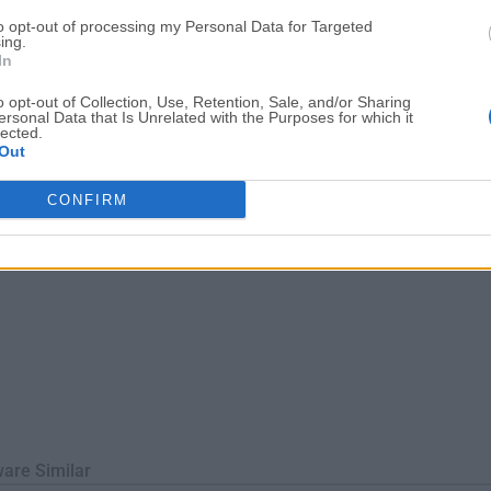
lladores y cualquier otra persona que necesite transferir archiv
to opt-out of processing my Personal Data for Targeted
, esta aplicación se utiliza principalmente para subir, descargar 
ing.
In
s de intern...
Lee mas »
o opt-out of Collection, Use, Retention, Sale, and/or Sharing
ersonal Data that Is Unrelated with the Purposes for which it
lected.
Out
CONFIRM
ware Similar