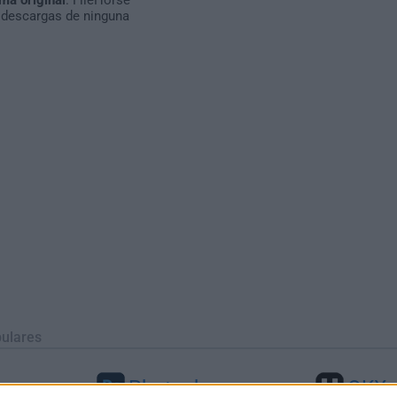
 descargas de ninguna
ulares
Photoshop
OKX