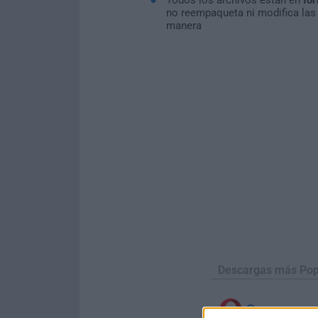
no reempaqueta ni modifica las
manera
Descargas más Pop
Opera