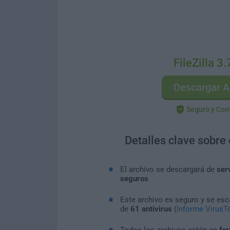
FileZilla 3
Descargar A
Seguro y Con
Detalles clave sobre
El archivo se descargará de
ser
seguros
Este archivo es seguro y se es
de
61 antivirus
(
Informe VirusTo
Todos los archivos están en
for