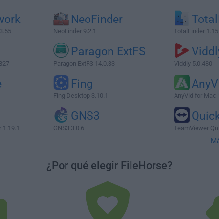
work
NeoFinder
Total
3.55
NeoFinder 9.2.1
TotalFinder 1.15
Paragon ExtFS
Viddl
.827
Paragon ExtFS 14.0.33
Viddly 5.0.480
e
Fing
AnyV
Fing Desktop 3.10.1
AnyVid for Mac 
GNS3
Quic
 1.19.1
GNS3 3.0.6
TeamViewer Qui
Má
¿Por qué elegir FileHorse?