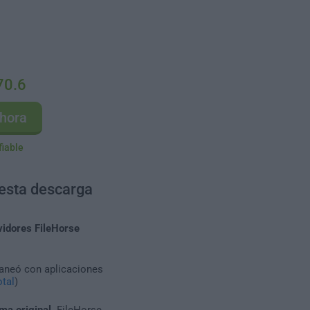
.70.6
hora
fiable
 esta descarga
vidores FileHorse
caneó con aplicaciones
tal
)
ma original
. FileHorse