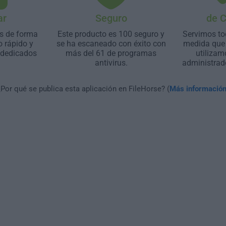
ar
Seguro
de 
s de forma
Este producto es 100 seguro y
Servimos to
o rápido y
se ha escaneado con éxito con
medida que 
 dedicados
más del 61 de programas
utilizam
antivirus.
administrad
¿Por qué se publica esta aplicación en FileHorse? (
Más informació