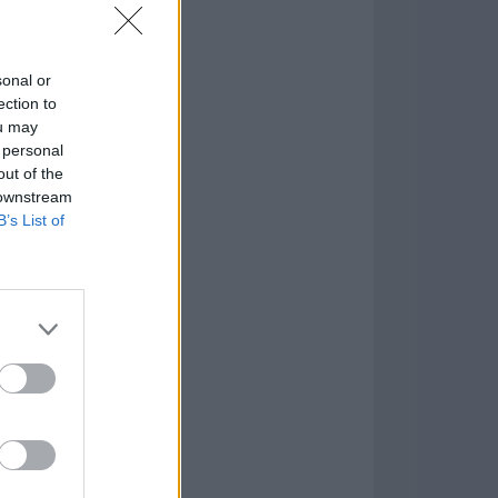
in or Ethereum
mio
sonal or
ection to
ou may
nMyMac
 personal
.2.10
out of the
 downstream
tion
B’s List of
n Master 1.4.0
are más Populares »
frece a los usuarios
mientas para
ular protocolo de
ordenadores Mac
arios domésticos,