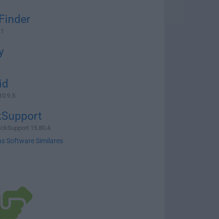
Finder
.1
y
id
10.9.5
kSupport
ckSupport 15.80.4
s Software Similares