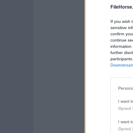
Opera 134.0 Build 5954.
FileHorse
WPS Offi
If you wish 
WPS Office
sensitive in
confirm you
Malwareb
continue se
Malwarebytes 5.25.2
information 
further disc
AdGuard
participants
AdGuard VPN for Mac 2.
Downstream 
Persona
Acerca de FileZilla
FileZilla para Mac e
I want t
de todos los nivele
Opted 
administrar y transf
transmisión FTP y s
I want t
como una aplicación 
Opted 